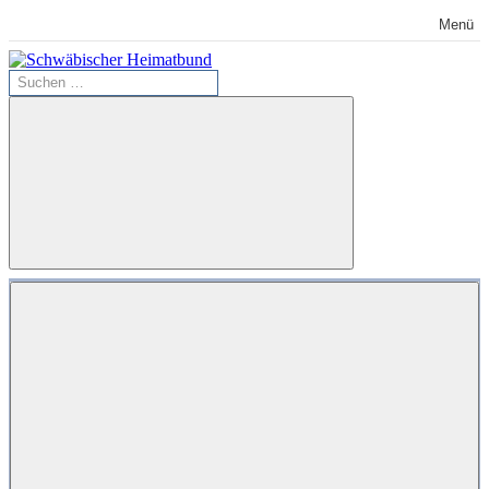
Zum
Menü
Inhalt
springen
Suchen
Schwäbischer
nach:
Heimatbund
Suchen