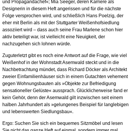
und Propagandachef«; Mia Seeger, deren Karriere als
Designerin in diesem Heft angerissen und für die nächste
Folge versprochen wird, und schließlich Hans Poelzig, der
eher mit Berlin als mit der Stuttgarter Weißenhofsiedlung
assoziiert wird – dass auch seine Frau Marlene schon hier
aktiv beteiligt war, ist vielleicht eine Neuigkeit, der
nachzugehen sich lohnen würde.
Zuguterletzt gibt es noch eine Antwort auf die Frage, wie viel
Weißenhof in der Wohnstadt Asemwald steckt und in die
Nachbetrachtung mündet, dass Richard Döcker als Architekt
zweier Einfamilienhäuser sich in einem Gutachten vehement
gegen Wohnungsbauten als »Objekte zur Befriedigung
sensationeller Gelüste« aussprach. Glücklicherweise fand er
kein Gehör, denn der Asemwald gilt inzwischen seit einem
halben Jahrhundert als »gelungenes Beispiel für langlebigen
und lebenswerten Siedlungsbau«.
Ergo: Suchen Sie sich ein bequemes Sitzmöbel und lesen
Sie nicht das ganze Heft auf einmal, sondern immer mal