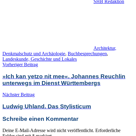
SHB Redaktion
Architektur,
Denkmalschutz und Archäologie
,
Buchbesprechungen
,
Landeskunde, Geschichte und Lokales
Beitragsnavigation
Vorheriger Beitrag
»Ich kan yetzo nit mee«. Johannes Reuchlin
unterwegs im Dienst Württembergs
Nächster Beitrag
Ludwig Uhland. Das Stylisticum
Schreibe einen Kommentar
Deine E-Mail-Adresse wird nicht veröffentlicht.
Erforderliche
Felder sind mit
*
markiert