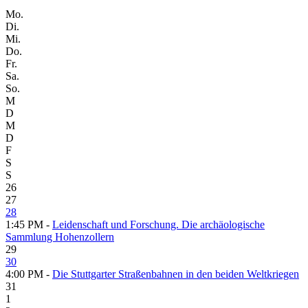
Mo.
Di.
Mi.
Do.
Fr.
Sa.
So.
M
D
M
D
F
S
S
26
27
28
1:45 PM -
Leidenschaft und Forschung. Die archäologische
Sammlung Hohenzollern
29
30
4:00 PM -
Die Stuttgarter Straßenbahnen in den beiden Weltkriegen
31
1