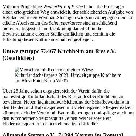
Mit ihrer Projektidee
Wengerter auf Probe
haben die Preisträger
einen erfolgreichen Weg entwickelt, der schleichenden Aufgabe von
Rebflächen in den Weinbau-Steillagen wirksam zu begegnen. Schon
etliche Absolventen des
Schnupperkurses
sind anschließend
motiviert, begeistert und fachkundig dauerhaft in die
Bewirtschaftung eigener Steillagenflächen und somit in die
Erhaltung dieser Kulturlandschaft eingestiegen.
Umweltgruppe 73467 Kirchheim am Ries e.V.
(Ostalbkreis)
Kulturlandschaftspreis 2023: Umweltgruppe Kirchheim
am Ries (Foto: Karin Weiß)
Über 25 Jahre schon engagiert sich der Verein dafür, die
hochwertige Kulturlandschaft des Riesrandes bei Kirchheim zu
bewahren. Neben fachkundiger Sicherung der Schafbeweidung in
den Heiden und Kalkmagerrasen mit vielen eigenen Pflegeeinsätzen
kümmert sich der Verein mit Baumpflanzungen und -pflege auch um
den Kirchheimer Streuobstgürtel, einen Weiher sowie ein
Fledermausquartier in einem ehemaligen Eiskeller.
Allmende Stetten e.V., 71394 Kernen im Remstal