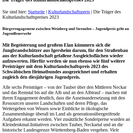
Sie sind hier:
Startseite
|
Kulturlandschaftspreis
|
Die Träger des
Kulturlandschaftspreises 2023
Bürgerengagement zwischen Weinberg und Streuobst – Jugendpreis geht an
Jugendfeuerwehr
Mit Begeisterung und großem Elan kümmern sich die
Jungbrandschützer aus Igersheim darum, für den Straßenbau
aus der Kulturlandschaft gefallene Ausgleichsflächen wieder
aufzuwerten. Hierfür werden sie nun ebenso wie fünf weitere
Preisträger mit dem Kulturlandschaftspreis 2023 des
Schwäbischen Heimatbundes ausgezeichnet und erhalten
zugleich den diesjährigen Jugendpreis.
Alle sechs Preisträger – von der Tauber über den Mittleren Neckar
und das Remstal bis auf die Alb und an den Albtrauf – machen mit
ihrem Engagement deutlich, dass die Auseinandersetzung mit den
Ressourcen unserer Landschaften und deren Pflege, das
Weitergeben von Wissen sowie Einblicke in ökologische
Zusammenhänge überall im Land als generations­übergreifende
Aufgaben erkannt werden. Vier zusätzliche Sonderpreise wurden an
Kleindenkmal-Initiativen zwischen Tauber, Neckartal und an die
historische Landesgrenze Württemberg-Baden vergeben.
Viele