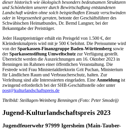
dieser historisch wie ökologisch besonders bedeutsamen Strukturen
und Schönheiten unserer durch Bewirtschaftung entstandenen
Landschaft würden ohne solch beispielhaften Einsatz verschwinden
oder in Vergessenheit geraten
, betonte der Geschäftsführer des
Schwäbischen Heimatbundes, Dr. Bernd Langner, bei der
Bekanntgabe der Preisträger.
Jeder Hauptpreisträger erhält ein Preisgeld von 1.500 €, der
Kleindenkmalpreis wird mit je 500 € belohnt. Die Preissumme wird
von der
Sparkassen-Finanzgruppe Baden-Württemberg
sowie
der
Sparkassenstiftung Umweltschutz
zur Verfügung gestellt.
Über­reicht werden die Auszeichnungen am 16. Oktober 2023 in
Benningen im Rahmen einer öffentlichen Veranstaltung. Die
Festrede wird Frau Ministerialdirektorin Grit Puchan, Ministerium
für Ländlichen Raum und Verbraucherschutz, halten. Zur
Verleihung sind alle Interessierten eingeladen. Eine
Anmeldung
ist
zwingend erforderlich bei der SHB-Geschäftsstelle oder unter
post@kulturlandschaftspreis.de
Titelbild: Steillagen-Weinberg Benningen (Foto: Peter Smodeij)
Jugend-Kulturlandschaftspreis 2023
Jugendfeuerwehr 97999 Igersheim (Main-Tauber-