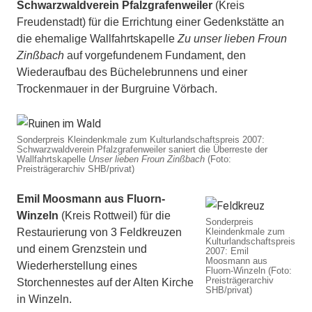
Schwarzwaldverein Pfalzgrafenweiler
(Kreis
Freudenstadt) für die Errichtung einer Gedenkstätte an
die ehemalige Wallfahrtskapelle
Zu unser lieben Froun
Zinßbach
auf vorgefundenem Fundament, den
Wiederaufbau des Büchelebrunnens und einer
Trockenmauer in der Burgruine Vörbach.
Sonderpreis Kleindenkmale zum Kulturlandschaftspreis 2007:
Schwarzwaldverein Pfalzgrafenweiler saniert die Überreste der
Wallfahrtskapelle
Unser lieben Froun Zinßbach
(Foto:
Preisträgerarchiv SHB/privat)
Emil Moosmann aus Fluorn-
Winzeln
(Kreis Rottweil) für die
Sonderpreis
Restaurierung von 3 Feldkreuzen
Kleindenkmale zum
Kulturlandschaftspreis
und einem Grenzstein und
2007: Emil
Moosmann aus
Wiederherstellung eines
Fluorn-Winzeln (Foto:
Preisträgerarchiv
Storchennestes auf der Alten Kirche
SHB/privat)
in Winzeln.