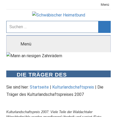
Zum
Menü
Inhalt
springen
Schwäbischer
Suchen
nach:
Suche
Heimatbund
Menü
DIE TRÄGER DES
KULTURLANDSCHAFTSPREISES
2007
Sie sind hier:
Startseite
|
Kulturlandschaftspreis
|
Die
Träger des Kulturlandschaftspreises 2007
Kulturlandschaftspreis 2007: Viele Teile der Waldachtaler
Mönchhofmühle wurden grundlegend überholt und saniert
(Foto: