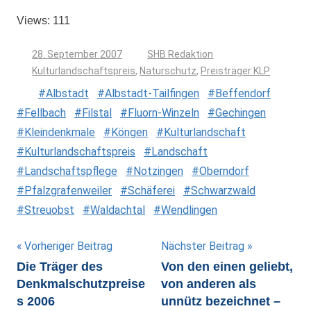
Views: 111
28. September 2007
SHB Redaktion
Kulturlandschaftspreis
,
Naturschutz
,
Preisträger KLP
Albstadt
Albstadt-Tailfingen
Beffendorf
Fellbach
Filstal
Fluorn-Winzeln
Gechingen
Kleindenkmale
Köngen
Kulturlandschaft
Kulturlandschaftspreis
Landschaft
Landschaftspflege
Notzingen
Oberndorf
Pfalzgrafenweiler
Schäferei
Schwarzwald
Streuobst
Waldachtal
Wendlingen
Beitragsnavigation
Vorheriger Beitrag
Nächster Beitrag
Die Träger des
Von den einen geliebt,
Denkmalschutzpreise
von anderen als
s 2006
unnütz bezeichnet –