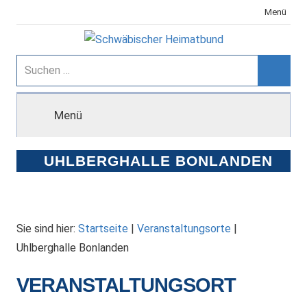
Zum
Menü
Inhalt
springen
Schwäbischer
Suchen
nach:
Suche
Heimatbund
Menü
UHLBERGHALLE BONLANDEN
Sie sind hier:
Startseite
|
Veranstaltungsorte
|
Uhlberghalle Bonlanden
VERANSTALTUNGSORT