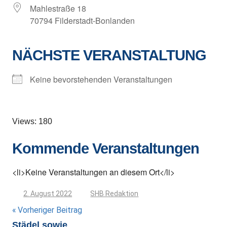
Mahlestraße 18
70794 Filderstadt-Bonlanden
NÄCHSTE VERANSTALTUNG
Keine bevorstehenden Veranstaltungen
Views: 180
Kommende Veranstaltungen
<li>Keine Veranstaltungen an diesem Ort</li>
2. August 2022
SHB Redaktion
Beitragsnavigation
Vorheriger Beitrag
Städel sowie