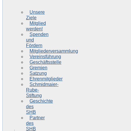
Unsere
Ziele
Mitglied
werden!
Spenden
und
Fördern
Mitgliederversammlung
Vereinsführung
Geschäftsstelle
Gremien
Satzung
Ehrenmitglieder
Schmidmaier-
Rube-
Stiftung
Geschichte
des
SHB
Partner
des
SHB