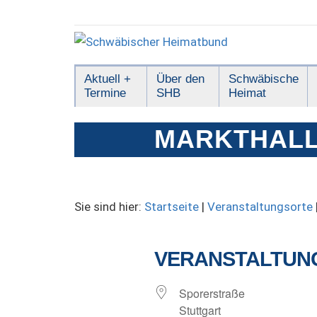
Zum
Inhalt
springen
Schwäbischer
Aktuell +
Über den
Schwäbische
Termine
SHB
Heimat
Heimatbund
MARKTHAL
Sie sind hier:
Startseite
|
Veranstaltungsorte
VERANSTALTUN
Sporerstraße
Stuttgart