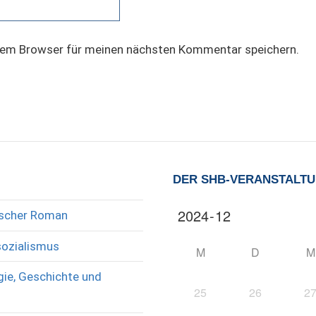
sem Browser für meinen nächsten Kommentar speichern.
DER SHB-VERANSTALT
rischer Roman
sozialismus
M
D
M
ie, Geschichte und
25
26
2