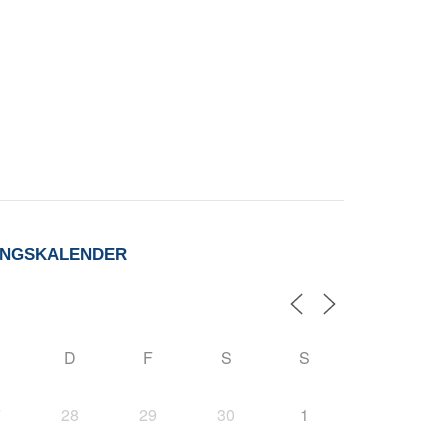
UNGSKALENDER
D
F
S
S
7
28
29
30
1