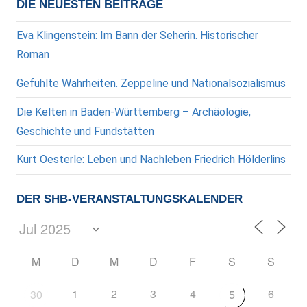
DIE NEUESTEN BEITRÄGE
Eva Klingenstein: Im Bann der Seherin. Historischer
Roman
Gefühlte Wahrheiten. Zeppeline und Nationalsozialismus
Die Kelten in Baden-Württemberg – Archäologie,
Geschichte und Fundstätten
Kurt Oesterle: Leben und Nachleben Friedrich Hölderlins
DER SHB-VERANSTALTUNGSKALENDER
M
D
M
D
F
S
S
1
2
3
4
6
30
5