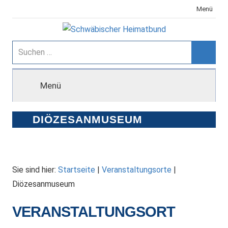
Zum
Menü
Inhalt
springen
Schwäbischer
Suchen
nach:
Suche
Heimatbund
Menü
DIÖZESANMUSEUM
Sie sind hier:
Startseite
|
Veranstaltungsorte
|
Diözesanmuseum
VERANSTALTUNGSORT