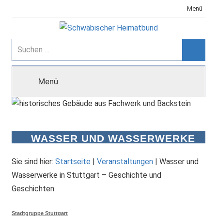
Zum
Menü
Inhalt
springen
Schwäbischer
Suchen
nach:
Suche
Heimatbund
Menü
WASSER UND WASSERWERKE
IN STUTTGART – GESCHICHTE
UND GESCHICHTEN
Sie sind hier:
Startseite
|
Veranstaltungen
|
Wasser und
Wasserwerke in Stuttgart – Geschichte und
Geschichten
Stadtgruppe Stuttgart