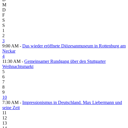
M
D
F
S
S
1
2
3
9:00 AM -
Das wieder eröffnete Diözesanmuseum in Rottenburg am
Neckar
4
11:30 AM -
Gemeinsamer Rundgang über den Stuttgarter
Weihnachtsmarkt
5
6
7
8
9
10
7:30 AM -
Impressionismus in Deutschland. Max Liebermann und
seine Zeit
11
12
13