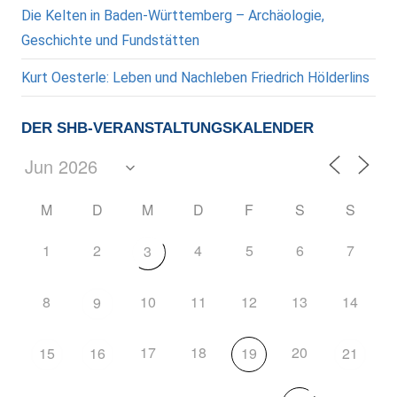
Die Kelten in Baden-Württemberg – Archäologie,
Geschichte und Fundstätten
Kurt Oesterle: Leben und Nachleben Friedrich Hölderlins
DER SHB-VERANSTALTUNGSKALENDER
M
D
M
D
F
S
S
1
2
4
5
6
7
3
8
10
11
12
13
14
9
17
18
20
15
16
19
21