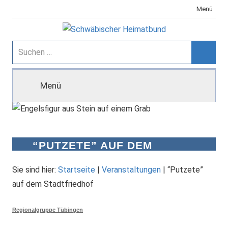
Zum
Menü
Inhalt
springen
Schwäbischer
Suchen
nach:
Suche
Heimatbund
Menü
“PUTZETE” AUF DEM
STADTFRIEDHOF
Sie sind hier:
Startseite
|
Veranstaltungen
|
“Putzete”
auf dem Stadtfriedhof
Regionalgruppe Tübingen