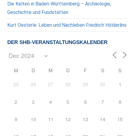
Die Kelten in Baden-Württemberg – Archäologie,
Geschichte und Fundstätten
Kurt Oesterle: Leben und Nachleben Friedrich Hölderlins
DER SHB-VERANSTALTUNGSKALENDER
M
D
M
D
F
S
S
25
26
27
28
29
30
1
2
3
4
5
6
7
8
9
10
11
12
13
14
15