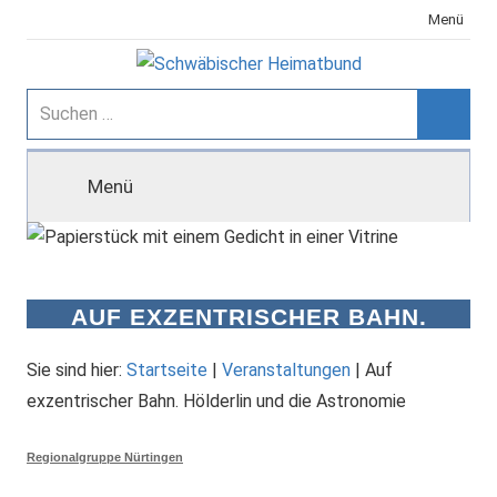
Zum
Menü
Inhalt
springen
Schwäbischer
Suchen
nach:
Suche
Heimatbund
Menü
AUF EXZENTRISCHER BAHN.
HÖLDERLIN UND DIE
ASTRONOMIE
Sie sind hier:
Startseite
|
Veranstaltungen
|
Auf
exzentrischer Bahn. Hölderlin und die Astronomie
Regionalgruppe Nürtingen