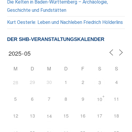
Die Kelten in Baden-Württemberg – Archäologie,
Geschichte und Fundstätten
Kurt Oesterle: Leben und Nachleben Friedrich Hölderlins
DER SHB-VERANSTALTUNGSKALENDER
M
D
M
D
F
S
S
29
30
1
2
4
28
3
+
5
6
7
8
9
11
10
12
13
15
16
17
18
14