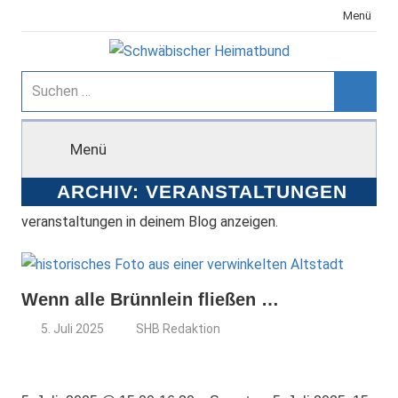
Zum
Menü
Inhalt
springen
Schwäbischer
Suchen
nach:
Suche
Heimatbund
Menü
ARCHIV:
VERANSTALTUNGEN
veranstaltungen in deinem Blog anzeigen.
Wenn alle Brünnlein fließen …
5. Juli 2025
SHB Redaktion