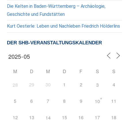
Die Kelten in Baden-Württemberg – Archäologie,
Geschichte und Fundstätten
Kurt Oesterle: Leben und Nachleben Friedrich Hölderlins
DER SHB-VERANSTALTUNGSKALENDER
M
D
M
D
F
S
S
29
30
1
2
4
28
3
+
5
6
7
8
9
11
10
12
13
15
16
17
18
14