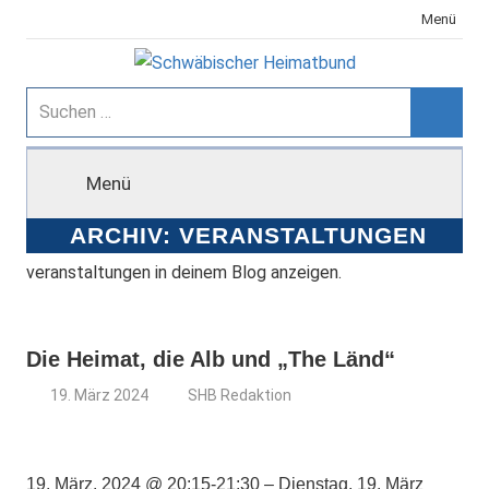
Zum
Menü
Inhalt
springen
Schwäbischer
Suchen
nach:
Suche
Heimatbund
Menü
ARCHIV:
VERANSTALTUNGEN
veranstaltungen in deinem Blog anzeigen.
Die Heimat, die Alb und „The Länd“
19. März 2024
SHB Redaktion
19. März. 2024 @ 20:15-21:30 – Dienstag, 19. März