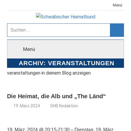
Zum
Menü
Inhalt
springen
Schwäbischer
Suchen
nach:
Suche
Heimatbund
Menü
ARCHIV:
VERANSTALTUNGEN
veranstaltungen in deinem Blog anzeigen.
Die Heimat, die Alb und „The Länd“
19. März 2024
SHB Redaktion
19. März. 2024 @ 20:15-21:30 – Dienstag, 19. März