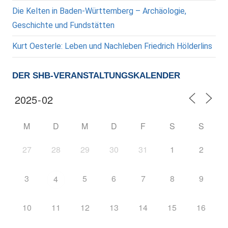
Die Kelten in Baden-Württemberg – Archäologie,
Geschichte und Fundstätten
Kurt Oesterle: Leben und Nachleben Friedrich Hölderlins
DER SHB-VERANSTALTUNGSKALENDER
M
D
M
D
F
S
S
27
28
29
30
31
1
2
3
5
6
7
8
9
4
10
11
12
13
14
15
16