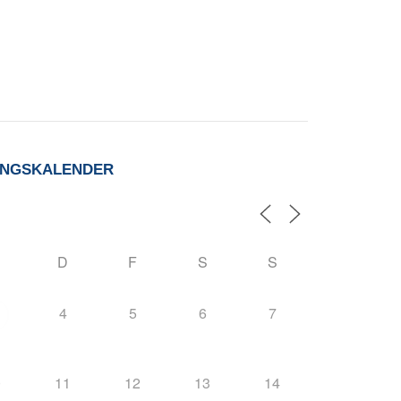
UNGSKALENDER
D
F
S
S
4
5
6
7
0
11
12
13
14