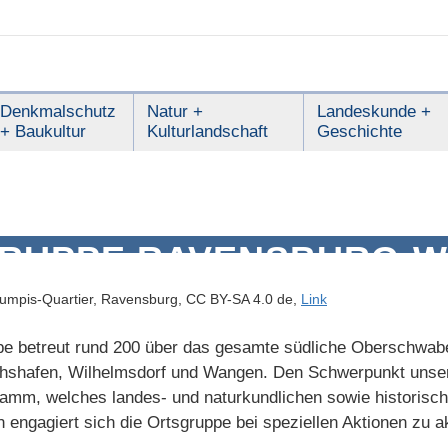
Denkmalschutz
Natur +
Landeskunde +
+ Baukultur
Kulturlandschaft
Geschichte
RUPPE RAVENSBURG-W
 Humpis-Quartier, Ravensburg, CC BY-SA 4.0 de,
Link
e betreut rund 200 über das gesamte südliche Oberschwabe
chshafen, Wilhelmsdorf und Wangen. Den Schwerpunkt unse
amm, welches landes- und naturkundlichen sowie historisch
engagiert sich die Ortsgruppe bei speziellen Aktionen zu a