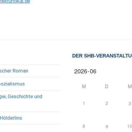
tekturlokal.de
DER SHB-VERANSTALT
rischer Roman
sozialismus
M
D
M
ie, Geschichte und
1
2
3
Hölderlins
8
1
9