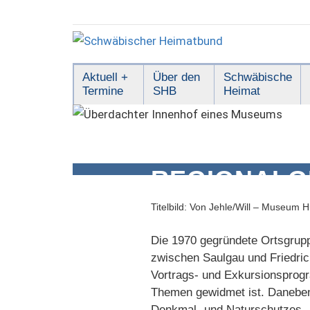
Zum
Inhalt
springen
Schwäbischer
Aktuell +
Über den
Schwäbische
Termine
SHB
Heimat
Heimatbund
REGIONALG
Titelbild: Von Jehle/Will – Museum
Die 1970 gegründete Ortsgrupp
zwischen Saulgau und Friedri
Vortrags- und Exkursionsprogr
Themen gewidmet ist. Daneben 
Denkmal- und Naturschutzes.