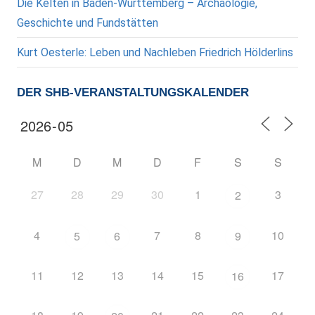
Die Kelten in Baden-Württemberg – Archäologie,
Geschichte und Fundstätten
Kurt Oesterle: Leben und Nachleben Friedrich Hölderlins
DER SHB-VERANSTALTUNGSKALENDER
M
D
M
D
F
S
S
27
28
29
30
1
3
2
4
7
8
10
5
6
9
11
12
13
14
15
17
16