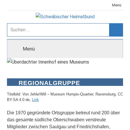
Zum
Menü
Inhalt
springen
Schwäbischer
Suchen
nach:
Suche
Heimatbund
Menü
REGIONALGRUPPE
RAVENSBURG-WEINGARTEN
Titelbild: Von Jehle/Will – Museum Humpis-Quartier, Ravensburg, CC
BY-SA 4.0 de,
Link
Die 1970 gegründete Ortsgruppe betreut rund 200 über
das gesamte südliche Oberschwaben verstreute
Mitglieder zwischen Saulgau und Friedrichshafen,