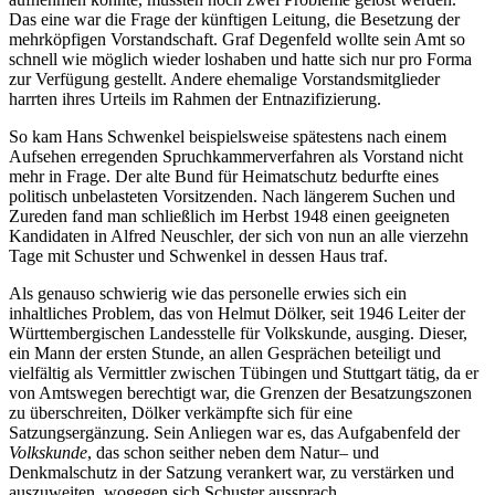
Das eine war die Frage der künftigen Leitung, die Besetzung der
mehrköpfigen Vorstandschaft. Graf Degenfeld wollte sein Amt so
schnell wie möglich wieder loshaben und hatte sich nur pro Forma
zur Verfügung gestellt. Andere ehemalige Vorstandsmitglieder
harrten ihres Urteils im Rahmen der Entnazifizierung.
So kam Hans Schwenkel beispielsweise spätestens nach einem
Aufsehen erregenden Spruchkammerverfahren als Vorstand nicht
mehr in Frage. Der alte Bund für Heimatschutz bedurfte eines
politisch unbelasteten Vorsitzenden. Nach längerem Suchen und
Zureden fand man schließlich im Herbst 1948 einen geeigneten
Kandidaten in Alfred Neuschler, der sich von nun an alle vierzehn
Tage mit Schuster und Schwenkel in dessen Haus traf.
Als genauso schwierig wie das personelle erwies sich ein
inhaltliches Problem, das von Helmut Dölker, seit 1946 Leiter der
Württembergischen Landesstelle für Volkskunde, ausging. Dieser,
ein Mann der ersten Stunde, an allen Gesprächen beteiligt und
vielfältig als Vermittler zwischen Tübingen und Stuttgart tätig, da er
von Amtswegen berechtigt war, die Grenzen der Besatzungszonen
zu überschreiten, Dölker verkämpfte sich für eine
Satzungsergänzung. Sein Anliegen war es, das Aufgabenfeld der
Volkskunde
, das schon seither neben dem Natur– und
Denkmalschutz in der Satzung verankert war, zu verstärken und
auszuweiten, wogegen sich Schuster aussprach.