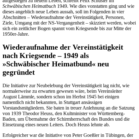
aufgestiegen zu neuem Leben, schreibt Felix Schuster im
Schwäbischen Heimatbuch
1949. Wie dies vonstatten ging und wie
dieses angeblich neue Leben aussah, soll im Folgenden in vier
Abschnitten – Wiederaufnahme der Vereinstätigkeit, Personen,
Ziele, Umgang mit der NS-Vergangenheit – skizziert werden, wobei
sich ein zeitlicher Bogen spannt vom Kriegsende bis zur Mitte der
1950er-Jahre.
Wiederaufnahme der Vereinstätigkeit
nach Kriegsende – 1949 als
»Schwäbischer Heimatbund« neu
gegründet
Die Initiative zur Neubelebung der Vereinstätigkeit lag nicht, wie
normalerweise zu erwarten gewesen wäre, beim Vereinsleiter
August Lämmle, sondern schon im Herbst 1945 bei einigen
namentlich nicht bekannten, in Stuttgart ansässigen
Vorstandsmitgliedern. Sie baten in treuer Anlehnung an die Satzung
von 1939 Theodor Heuss, den Kultminister von Württemberg-
Baden, um Übernahme der Schirmherrschaft des Bundes und die
Einsetzung eines neuen Leiters. Doch Heuss lehnte ab.
Erfolgreicher war die Initiative von Peter Goeßler in Tübingen, der