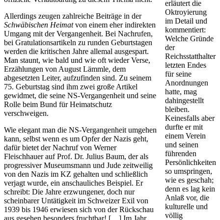
erläutert die
Oktroyierung
Allerdings zeugen zahlreiche Beiträge in der
im Detail und
Schwäbischen Heimat
von einem eher indirekten
kommentiert:
Umgang mit der Vergangenheit. Bei Nachrufen,
Welche Gründe
bei Gratulationsartikeln zu runden Geburtstagen
der
werden die kritischen Jahre allemal ausgespart.
Reichsstatthalter
Man staunt, wie bald und wie oft wieder Verse,
letzten Endes
Erzählungen von August Lämmle, dem
für seine
abgesetzten Leiter, aufzufinden sind. Zu seinem
Anordnungen
75. Geburtstag sind ihm zwei große Artikel
hatte, mag
gewidmet, die seine NS-Vergangenheit und seine
dahingestellt
Rolle beim Bund für Heimatschutz
bleiben.
verschweigen.
Keinesfalls aber
durfte er mit
Wie elegant man die NS-Vergangenheit umgehen
einem Verein
kann, selbst wenn es um Opfer der Nazis geht,
und seinen
dafür bietet der Nachruf von Werner
führenden
Fleischhauer auf Prof. Dr. Julius Baum, der als
Persönlichkeiten
progressiver Museumsmann und Jude zeitweilig
so umspringen,
von den Nazis im KZ gehalten und schließlich
wie es geschah;
verjagt wurde, ein anschauliches Beispiel. Er
denn es lag kein
schreibt: Die Jahre erzwungener, doch nur
Anlaß vor, die
scheinbarer Untätigkeit im Schweizer Exil von
kulturelle und
1939 bis 1946 erwiesen sich von der Rückschau
völlig
aus gesehen besonders fruchtbar! […] Im Jahr