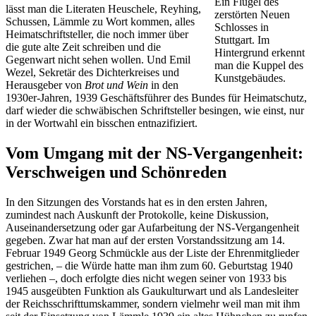
Ein Flügel des
lässt man die Literaten Heuschele, Reyhing,
zerstörten Neuen
Schussen, Lämmle zu Wort kommen, alles
Schlosses in
Heimatschriftsteller, die noch immer über
Stuttgart. Im
die gute alte Zeit schreiben und die
Hintergrund erkennt
Gegenwart nicht sehen wollen. Und Emil
man die Kuppel des
Wezel, Sekretär des Dichterkreises und
Kunstgebäudes.
Herausgeber von
Brot und Wein
in den
1930er-Jahren, 1939 Geschäftsführer des Bundes für Heimatschutz,
darf wieder die schwäbischen Schriftsteller besingen, wie einst, nur
in der Wortwahl ein bisschen entnazifiziert.
Vom Umgang mit der NS-Vergangenheit:
Verschweigen und Schönreden
In den Sitzungen des Vorstands hat es in den ersten Jahren,
zumindest nach Auskunft der Protokolle, keine Diskussion,
Auseinandersetzung oder gar Aufarbeitung der NS-Vergangenheit
gegeben. Zwar hat man auf der ersten Vorstandssitzung am 14.
Februar 1949 Georg Schmückle aus der Liste der Ehrenmitglieder
gestrichen, – die Würde hatte man ihm zum 60. Geburtstag 1940
verliehen –, doch erfolgte dies nicht wegen seiner von 1933 bis
1945 ausgeübten Funktion als Gaukulturwart und als Landesleiter
der Reichsschrifttumskammer, sondern vielmehr weil man mit ihm