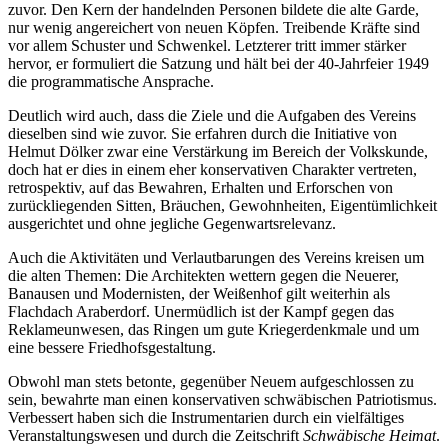
zuvor. Den Kern der handelnden Personen bildete die alte Garde,
nur wenig angereichert von neuen Köpfen. Treibende Kräfte sind
vor allem Schuster und Schwenkel. Letzterer tritt immer stärker
hervor, er formuliert die Satzung und hält bei der 40-Jahrfeier 1949
die programmatische Ansprache.
Deutlich wird auch, dass die Ziele und die Aufgaben des Vereins
dieselben sind wie zuvor. Sie erfahren durch die Initiative von
Helmut Dölker zwar eine Verstärkung im Bereich der Volkskunde,
doch hat er dies in einem eher konservativen Charakter vertreten,
retrospektiv, auf das Bewahren, Erhalten und Erforschen von
zurückliegenden Sitten, Bräuchen, Gewohnheiten, Eigentümlichkeit
ausgerichtet und ohne jegliche Gegenwartsrelevanz.
Auch die Aktivitäten und Verlautbarungen des Vereins kreisen um
die alten Themen: Die Architekten wettern gegen die Neuerer,
Banausen und Modernisten, der Weißenhof gilt weiterhin als
Flachdach Araberdorf. Unermüdlich ist der Kampf gegen das
Reklameunwesen, das Ringen um gute Kriegerdenkmale und um
eine bessere Friedhofsgestaltung.
Obwohl man stets betonte, gegenüber Neuem aufgeschlossen zu
sein, bewahrte man einen konservativen schwäbischen Patriotismus.
Verbessert haben sich die Instrumentarien durch ein vielfältiges
Veranstaltungswesen und durch die Zeitschrift
Schwäbische Heimat
.