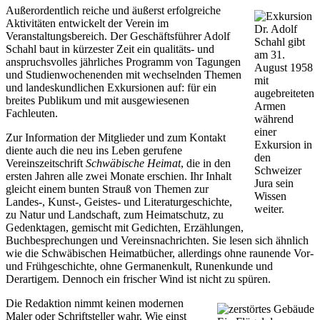
Außerordentlich reiche und äußerst erfolgreiche
Aktivitäten entwickelt der Verein im
Dr. Adolf
Veranstaltungsbereich. Der Geschäftsführer Adolf
Schahl gibt
Schahl baut in kürzester Zeit ein qualitäts- und
am 31.
anspruchsvolles jährliches Programm von Tagungen
August 1958
und Studienwochenenden mit wechselnden Themen
mit
und landeskundlichen Exkursionen auf: für ein
augebreiteten
breites Publikum und mit ausgewiesenen
Armen
Fachleuten.
während
einer
Zur Information der Mitglieder und zum Kontakt
Exkursion in
diente auch die neu ins Leben gerufene
den
Vereinszeitschrift
Schwäbische Heimat
, die in den
Schweizer
ersten Jahren alle zwei Monate erschien. Ihr Inhalt
Jura sein
gleicht einem bunten Strauß von Themen zur
Wissen
Landes-, Kunst-, Geistes- und Literaturgeschichte,
weiter.
zu Natur und Landschaft, zum Heimatschutz, zu
Gedenktagen, gemischt mit Gedichten, Erzählungen,
Buchbesprechungen und Vereinsnachrichten. Sie lesen sich ähnlich
wie die Schwäbischen Heimatbücher, allerdings ohne raunende Vor-
und Frühgeschichte, ohne Germanenkult, Runenkunde und
Derartigem. Dennoch ein frischer Wind ist nicht zu spüren.
Die Redaktion nimmt keinen modernen
Maler oder Schriftsteller wahr. Wie einst