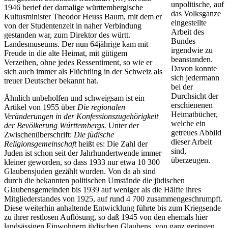
unpolitische, auf
1946 berief der damalige württembergische
das Volksganze
Kultusminister Theodor Heuss Baum, mit dem er
eingestellte
von der Studentenzeit in naher Verbindung
Arbeit des
gestanden war, zum Direktor des württ.
Bundes
Landesmuseums. Der nun 64jährige kam mit
irgendwie zu
Freude in die alte Heimat, mit gütigem
beanstanden.
Verzeihen, ohne jedes Ressentiment, so wie er
Davon konnte
sich auch immer als Flüchtling in der Schweiz als
sich jedermann
treuer Deutscher bekannt hat.
bei der
Durchsicht der
Ähnlich unbeholfen und schweigsam ist ein
erschienenen
Artikel von 1955 über
Die regionalen
Heimatbücher,
Veränderungen in der Konfessionszugehörigkeit
welche ein
der Bevölkerung Württembergs.
Unter der
getreues Abbild
Zwischenüberschrift:
Die jüdische
dieser Arbeit
Religionsgemeinschaft
heißt es: Die Zahl der
sind,
Juden ist schon seit der Jahrhundertwende immer
überzeugen.
kleiner geworden, so dass 1933 nur etwa 10 300
Glaubensjuden gezählt wurden. Von da ab sind
durch die bekannten politischen Umstände die jüdischen
Glaubensgemeinden bis 1939 auf weniger als die Hälfte ihres
Mitgliederstandes von 1925, auf rund 4 700 zusammengeschrumpft.
Diese weiterhin anhaltende Entwicklung führte bis zum Kriegsende
zu ihrer restlosen Auflösung, so daß 1945 von den ehemals hier
landsässigen Einwohnern jüdischen Glaubens, von ganz geringen