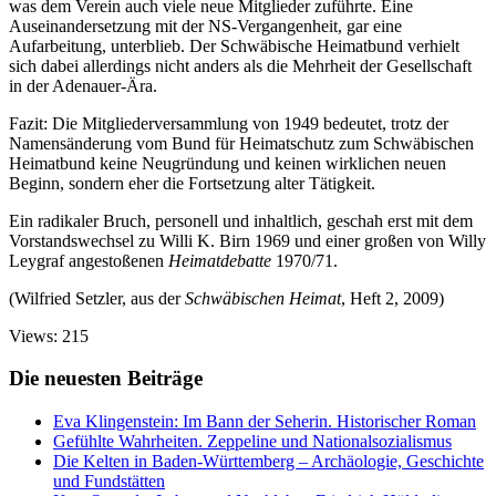
was dem Verein auch viele neue Mitglieder zuführte. Eine
Auseinandersetzung mit der NS-Vergangenheit, gar eine
Aufarbeitung, unterblieb. Der Schwäbische Heimatbund verhielt
sich dabei allerdings nicht anders als die Mehrheit der Gesellschaft
in der Adenauer-Ära.
Fazit: Die Mitgliederversammlung von 1949 bedeutet, trotz der
Namensänderung vom Bund für Heimatschutz zum Schwäbischen
Heimatbund keine Neugründung und keinen wirklichen neuen
Beginn, sondern eher die Fortsetzung alter Tätigkeit.
Ein radikaler Bruch, personell und inhaltlich, geschah erst mit dem
Vorstandswechsel zu Willi K. Birn 1969 und einer großen von Willy
Leygraf angestoßenen
Heimatdebatte
1970/71.
(Wilfried Setzler, aus der
Schwäbischen Heimat
, Heft 2, 2009)
Views: 215
Die neuesten Beiträge
Eva Klingenstein: Im Bann der Seherin. Historischer Roman
Gefühlte Wahrheiten. Zeppeline und Nationalsozialismus
Die Kelten in Baden-Württemberg – Archäologie, Geschichte
und Fundstätten