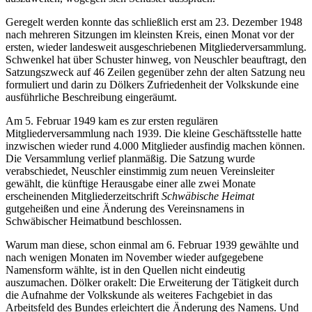
Geregelt werden konnte das schließlich erst am 23. Dezember 1948
nach mehreren Sitzungen im kleinsten Kreis, einen Monat vor der
ersten, wieder landesweit ausgeschriebenen Mitgliederversammlung.
Schwenkel hat über Schuster hinweg, von Neuschler beauftragt, den
Satzungszweck auf 46 Zeilen gegenüber zehn der alten Satzung neu
formuliert und darin zu Dölkers Zufriedenheit der Volkskunde eine
ausführliche Beschreibung eingeräumt.
Am 5. Februar 1949 kam es zur ersten regulären
Mitgliederversammlung nach 1939. Die kleine Geschäftsstelle hatte
inzwischen wieder rund 4.000 Mitglieder ausfindig machen können.
Die Versammlung verlief planmäßig. Die Satzung wurde
verabschiedet, Neuschler einstimmig zum neuen Vereinsleiter
gewählt, die künftige Herausgabe einer alle zwei Monate
erscheinenden Mitgliederzeitschrift
Schwäbische Heimat
gutgeheißen und eine Änderung des Vereinsnamens in
Schwäbischer Heimatbund beschlossen.
Warum man diese, schon einmal am 6. Februar 1939 gewählte und
nach wenigen Monaten im November wieder aufgegebene
Namensform wählte, ist in den Quellen nicht eindeutig
auszumachen. Dölker orakelt: Die Erweiterung der Tätigkeit durch
die Aufnahme der Volkskunde als weiteres Fachgebiet in das
Arbeitsfeld des Bundes erleichtert die Änderung des Namens. Und