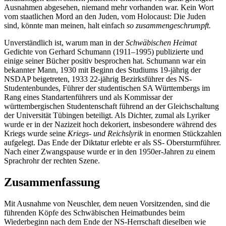
Ausnahmen abgesehen, niemand mehr vorhanden war. Kein Wort
vom staatlichen Mord an den Juden, vom Holocaust: Die Juden
sind, könnte man meinen, halt einfach
so zusammengeschrumpft.
Unverständlich ist, warum man in der
Schwäbischen Heimat
Gedichte von Gerhard Schumann (1911–1995) publizierte und
einige seiner Bücher positiv besprochen hat. Schumann war ein
bekannter Mann, 1930 mit Beginn des Studiums 19-jährig der
NSDAP beigetreten, 1933 22-jährig Bezirksführer des NS-
Studentenbundes, Führer der studentischen SA Württembergs im
Rang eines Standartenführers und als Kommissar der
württembergischen Studentenschaft führend an der Gleichschaltung
der Universität Tübingen beteiligt. Als Dichter, zumal als Lyriker
wurde er in der Nazizeit hoch dekoriert, insbesondere während des
Kriegs wurde seine
Kriegs- und Reichslyrik
in enormen Stückzahlen
aufgelegt. Das Ende der Diktatur erlebte er als SS- Obersturmführer.
Nach einer Zwangspause wurde er in den 1950er-Jahren zu einem
Sprachrohr der rechten Szene.
Zusammenfassung
Mit Ausnahme von Neuschler, dem neuen Vorsitzenden, sind die
führenden Köpfe des Schwäbischen Heimatbundes beim
Wiederbeginn nach dem Ende der NS-Herrschaft dieselben wie