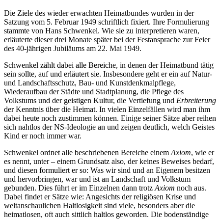
Die Ziele des wieder erwachten Heimatbundes wurden in der
Satzung vom 5. Februar 1949 schriftlich fixiert. Ihre Formulierung
stammte von Hans Schwenkel. Wie sie zu interpretieren waren,
erläuterte dieser drei Monate später bei der Festansprache zur Feier
des 40-jährigen Jubiläums am 22. Mai 1949.
Schwenkel zählt dabei alle Bereiche, in denen der Heimatbund tätig
sein sollte, auf und erläutert sie. Insbesondere geht er ein auf Natur-
und Landschaftsschutz, Bau- und Kunstdenkmalpflege,
Wiederaufbau der Städte und Stadtplanung, die Pflege des
Volkstums und der geistigen Kultur, die Vertiefung und
Erbreiterung
der Kenntnis über die Heimat. In vielen Einzelfällen wird man ihm
dabei heute noch zustimmen können. Einige seiner Sätze aber reihen
sich nahtlos der NS-Ideologie an und zeigen deutlich, welch Geistes
Kind er noch immer war.
Schwenkel ordnet alle beschriebenen Bereiche einem
Axiom
, wie er
es nennt, unter – einem Grundsatz also, der keines Beweises bedarf,
und diesen formuliert er so: Was wir sind und an Eigenem besitzen
und hervorbringen, war und ist an Landschaft und Volkstum
gebunden. Dies führt er im Einzelnen dann trotz
Axiom
noch aus.
Dabei findet er Sätze wie: Angesichts der religiösen Krise und
weltanschaulichen Haltlosigkeit sind viele, besonders aber die
heimatlosen, oft auch sittlich haltlos geworden. Die bodenständige