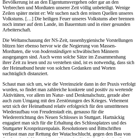
Bevölkerung ist an den Eigentumsvergehen oder gar an den
Verbrechen und Mordtaten unserer Zeit völlig unbeteiligt. Wenige
Zeilen später meint er: Wir suchen nach den reinen Quellen unseres
Volkstums. […] Die heiligen Feuer unseres Volkstums aber brennen
noch immer auf dem Lande, im Bauerntum und in einer gesunden
Arbeiterschaft.
Die Weltanschauung der NS-Zeit, rassenhygienische Vorstellungen
blitzen hier ebenso hervor wie die Negierung von Massen-
Mordtaten, die von
bodenständigen
schwäbischen Männern
ausgegangen sind. Auch wenn solche Sätze im Zusammenhang
ihrer Zeit zu lesen und zu verstehen sind, ist es notwendig, dass sich
der Heimatbund heute von solchen Gedanken und Worten
nachträglich distanziert.
Schaut man sich um, wie die Vereinsziele dann in der Praxis verfolgt
wurden, so findet man zahlreiche konkrete und positiv zu wertende
Aktivitäten, vor allem im Natur- und Denkmalschutz, gerade aber
auch zum Umgang mit den Zerstörungen des Krieges. Vehement
setzt sich der Heimatbund relativ erfolgreich für den umstrittenen
Wiederaufbau von Freudenstadt ein, genauso für die
Wiedererrichtung des Neuen Schlosses in Stuttgart. Hartnäckig
engagiert man sich für die Erhaltung des Schlossplatzes und des
Stuttgarter Kronprinzenpalais. Resolutionen und Bittschriften
verfasst man zur Rettung der Wutachschlucht, gegen den Bau von