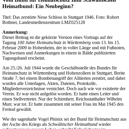
Heimatbund: Ein Neubeginn?
Titel: Das zerstörte Neue Schloss in Stuttgart 1946. Foto: Robert
Bothner, Landesmedienzentrum LMZ025128
Anmerkung:
Dieser Beitrag ist die gekürzte Version eines Vortrags auf der
Tagung
100 Jahre Heimatschutz in Württemberg
vom 13. bis 15.
Februar 2009 in Hohenheim, der in voller Länge und mit Fußnoten,
Nachweisen und Anmerkungen in einem in Bälde publizierten
Tagungsband erscheint.
Am 25./26. Juli 1944 wurde die Geschäftsstelle des Bundes für
Heimatschutz in Württemberg und Hohenzollern in Stuttgart, Breite
Straße 7, bei einem Bombenangriff der Alliierten zerstört, und dabei
wurden alle Unterlagen, Akten, Dateien, Protokolle,
Mitgliederverzeichnisse vernichtet. Doch nach wie vor existierte der
Verein. Er war nicht aufgelöst worden. Er hatte einen Leiter und
einen Stellvertreter. Nur der Schirmherr, Reichsstatthalter Wilhelm
Murr, war tot. Er hatte zusammen mit seiner Frau im Mai 1945 den
Freitod gewählt.
Wie der sagenhafte Vogel Phönix sei der Bund für Heimatschutz aus
der Asche des Kriegs als
Schwäbischer Heimatbund
wieder