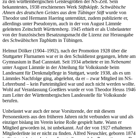
zu den württembergischen Geistesgrößen der NS-Zeit. Sein
bekanntestes, 1938 erschienenes Werk
Stiftsköpfe. Schwäbische
Ahnen des deutschen Geistes aus dem Tübinger Stift
wurde von
Theodor und Hermann Haering unterstützt, zudem publizierte er,
allerdings unter Pseudonym, auch in der von August Lämmle
geleiteten Zeitschrift
Württemberg
. 1945 erhielt er als Unbelasteter
von der französischen Besatzungsmacht die Lizenz zur Herausgabe
des
Schwäbischen Tagblatts
in Tübingen.
Helmut Dölker (1904–1992), nach der Promotion 1928 über die
Stuttgarter Flurnamen war er in den Schuldienst gegangen, lehrte am
Gymnasium in Bad Cannstatt. Seit 1934 arbeitete er im
Nebenamt
unter August Lämmle in der Abteilung für Volkskunde beim
Landesamt für Denkmalpflege in Stuttgart, wurde 1938, als es um
Lämmles Nachfolge ging, abgelehnt, da er – zwar Mitglied im NS-
Lehrerbund – kein Parteimitglied war und auch nicht werden wollte.
Wohl auf Veranlassung Goeßlers wurde er von Theodor Heuss 1946
zum Leiter der Württembergischen Landesstelle für Volkskunde
berufen.
Unbelastet war auch der neue Vorsitzende, der mit diesem
Personenkreis aus den früheren Jahren nicht verbunden war und als
einziger bislang im Verein keine Rolle gespielt hatte. Wann er
Mitglied geworden ist, ist unbekannt. Auf der von 1927 erhaltenen
Mitgliederliste ist er nicht zu finden. Alfred Neuschler, geboren 1874