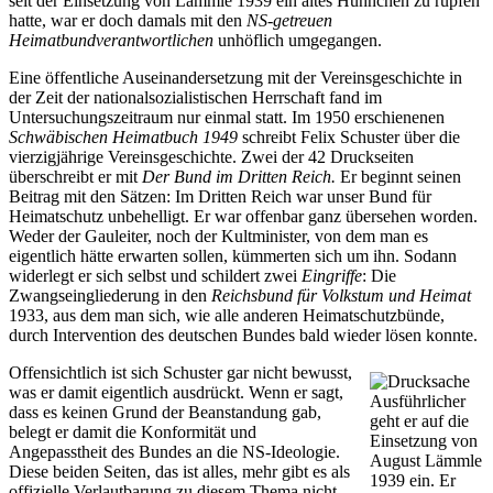
seit der Einsetzung von Lämmle 1939 ein altes Hühnchen zu rupfen
hatte, war er doch damals mit den
NS-getreuen
Heimatbundverantwortlichen
unhöflich umgegangen.
Eine öffentliche Auseinandersetzung mit der Vereinsgeschichte in
der Zeit der nationalsozialistischen Herrschaft fand im
Untersuchungszeitraum nur einmal statt. Im 1950 erschienenen
Schwäbischen Heimatbuch 1949
schreibt Felix Schuster über die
vierzigjährige Vereinsgeschichte. Zwei der 42 Druckseiten
überschreibt er mit
Der Bund im Dritten Reich.
Er beginnt seinen
Beitrag mit den Sätzen: Im Dritten Reich war unser Bund für
Heimatschutz unbehelligt. Er war offenbar ganz übersehen worden.
Weder der Gauleiter, noch der Kultminister, von dem man es
eigentlich hätte erwarten sollen, kümmerten sich um ihn. Sodann
widerlegt er sich selbst und schildert zwei
Eingriffe
: Die
Zwangseingliederung in den
Reichsbund für Volkstum und Heimat
1933, aus dem man sich, wie alle anderen Heimatschutzbünde,
durch Intervention des deutschen Bundes bald wieder lösen konnte.
Offensichtlich ist sich Schuster gar nicht bewusst,
was er damit eigentlich ausdrückt. Wenn er sagt,
Ausführlicher
dass es keinen Grund der Beanstandung gab,
geht er auf die
belegt er damit die Konformität und
Einsetzung von
Angepasstheit des Bundes an die NS-Ideologie.
August Lämmle
Diese beiden Seiten, das ist alles, mehr gibt es als
1939 ein. Er
offizielle Verlautbarung zu diesem Thema nicht.