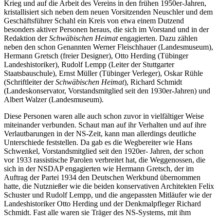
Krieg und auf die Arbeit des Vereins in den frühen 1950er-Jahren,
kristallisiert sich neben dem neuen Vorsitzenden Neuschler und dem
Geschäftsführer Schahl ein Kreis von etwa einem Dutzend
besonders aktiver Personen heraus, die sich im Vorstand und in der
Redaktion der
Schwäbischen Heimat
engagierten. Dazu zählen
neben den schon Genannten Werner Fleischhauer (Landesmuseum),
Hermann Gretsch (freier Designer), Otto Herding (Tübinger
Landeshistoriker), Rudolf Lempp (Leiter der Stuttgarter
Staatsbauschule), Ernst Müller (Tübinger Verleger), Oskar Rühle
(Schriftleiter der
Schwäbischen Heimat
), Richard Schmidt
(Landeskonservator, Vorstandsmitglied seit den 1930er-Jahren) und
Albert Walzer (Landesmuseum).
Diese Personen waren alle auch schon zuvor in vielfältiger Weise
miteinander verbunden. Schaut man auf ihr Verhalten und auf ihre
Verlautbarungen in der NS-Zeit, kann man allerdings deutliche
Unterschiede feststellen. Da gab es die Wegbereiter wie Hans
Schwenkel, Vorstandsmitglied seit den 1920er- Jahren, der schon
vor 1933 rassistische Parolen verbreitet hat, die Weggenossen, die
sich in der NSDAP engagierten wie Hermann Gretsch, der im
Auftrag der Partei 1934 den Deutschen Werkbund übernommen
hatte, die Nutznießer wie die beiden konservativen Architekten Felix
Schuster und Rudolf Lempp, und die angepassten Mitläufer wie der
Landeshistoriker Otto Herding und der Denkmalpfleger Richard
Schmidt. Fast alle waren sie Träger des NS-Systems, mit ihm