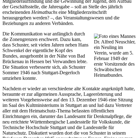
Mitgliederauffindung und die Gewinnung der Jugend, den Aufbau
der Geschäftsstelle, die Jahresgabe – soll an Stelle des jährlich
erscheinenden
Heimatbuchs
eine Mitgliederzeitschrift
herausgegeben werden? –, das Veranstaltungswesen und die
Beziehungen zu anderen Verbänden.
Die Kommunikation war anfänglich durch
die Zonengrenzen erschwert. Dazu kam,
Dr. Alfred Neuschler,
dass Schuster, seit vielen Jahren neben Hans
ein Neuling im
Schwenkel der eigentliche Kopf des
Verein, wurde am 5.
Bundes, ausgebombt in der Nähe von Bad
Februar 1949 der
Brückenau in Hessen bei Verwandten lebte.
erste Vorsitzende des
Die Situation verbesserte sich, als Schuster
Schwäbischen
Sommer 1946 nach Stuttgart-Degerloch
Heimatbundes.
umziehen konnte.
Nachdem er wieder an verschiedene alte Kontakte angeknüpft hatte,
beraumte er zur allgemeinen Aussprache, Lageerörterung und
weiteren Vorgehensweise auf den 13. Dezember 1946 eine Sitzung
im Saal des Kultministeriums in Stuttgart an und lud dazu Vertreter
aller mit dem Heimatschutz-Thema befassten öffentlichen
Einrichtungen ein, darunter das Landesamt für Denkmalpflege, die
neu errichtete Württembergische Landesstelle für Volkskunde, die
Technische Hochschule Stuttgart und die Landesstelle für
Naturschutz. Diskutiert wurden dort die von Schuster in seinem