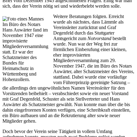
Brief vom Dezember 1945 angeschnittenen Fragen. Einig war man
sich, dass der Verein nötig sei und wiederbelebt werden solle.
Weitere Beratungen folgten. Erreicht
wurde als nächstes, dass Lämmle als
Im Büro des Notars
Vereinsleiter zurücktrat und Graf
Hans Auwärter fand im
Degenfeld durch das Stuttgarter
November 1947 eine
Amtsgericht zum
Notvorstand
bestellt
improvisierte
wurde. Nun war der Weg frei zur
Mitgliederversammlung
förmlichen Einberufung einer kleinen,
statt. Er war der
eher improvisierten
Schatzmeister des
Mitgliederversammlung zum 29.
Bundes für
November 1947, die im Büro des Notars
Heimatschutz in
Auwärter, alter Schatzmeister des Vereins,
Württemberg und
stattfand. Dabei wurde eine vorläufige
Hohenzollern.
vom Führerprinzip gereinigte Satzung –
die allerdings den ungewöhnlichen Namen
Vereinsleiter
für den
Vorsitzenden beibehielt – verabschiedet sowie ein neuer Vorstand
mit Graf Degenfeld, Schuster als sein Stellvertreter und Hans
Auwärter als Schatzmeister gewählt. Nun konnte man über die bis
dahin eingefrorenen Konten verfügen, eine Schreibkraft einstellen,
ein Büro aufbauen und an die Rekrutierung alter sowie neuer
Mitglieder gehen.
Doch bevor der Verein seine Tätigkeit in vollem Umfang
aufnehmen konnte, mussten noch zwei Probleme gelöst werden.