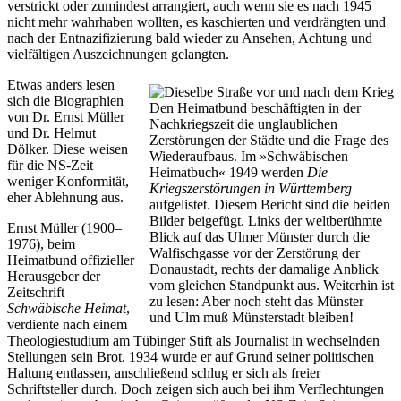
verstrickt oder zumindest arrangiert, auch wenn sie es nach 1945
nicht mehr wahrhaben wollten, es kaschierten und verdrängten und
nach der Entnazifizierung bald wieder zu Ansehen, Achtung und
vielfältigen Auszeichnungen gelangten.
Etwas anders lesen
sich die Biographien
Den Heimatbund beschäftigten in der
von Dr. Ernst Müller
Nachkriegszeit die unglaublichen
und Dr. Helmut
Zerstörungen der Städte und die Frage des
Dölker. Diese weisen
Wiederaufbaus. Im »Schwäbischen
für die NS-Zeit
Heimatbuch« 1949 werden
Die
weniger Konformität,
Kriegszerstörungen in Württemberg
eher Ablehnung aus.
aufgelistet. Diesem Bericht sind die beiden
Bilder beigefügt. Links der weltberühmte
Ernst Müller (1900–
Blick auf das Ulmer Münster durch die
1976), beim
Walfischgasse vor der Zerstörung der
Heimatbund offizieller
Donaustadt, rechts der damalige Anblick
Herausgeber der
vom gleichen Standpunkt aus. Weiterhin ist
Zeitschrift
zu lesen: Aber noch steht das Münster –
Schwäbische Heimat
,
und Ulm muß Münsterstadt bleiben!
verdiente nach einem
Theologiestudium am Tübinger Stift als Journalist in wechselnden
Stellungen sein Brot. 1934 wurde er auf Grund seiner politischen
Haltung entlassen, anschließend schlug er sich als freier
Schriftsteller durch. Doch zeigen sich auch bei ihm Verflechtungen