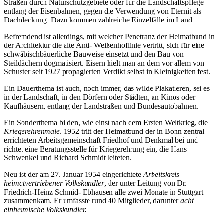
Straßen durch Naturschutzgebiete oder für die Landschaftspflege
entlang der Eisenbahnen, gegen die Verwendung von Eternit als
Dachdeckung. Dazu kommen zahlreiche Einzelfälle im Land.
Befremdend ist allerdings, mit welcher Penetranz der Heimatbund in
der Architektur die alte Anti- Weißenhoflinie vertritt, sich für eine
schwäbischbäuerliche Bauweise einsetzt und den Bau von
Steildächern dogmatisiert. Eisern hielt man an dem vor allem von
Schuster seit 1927 propagierten Verdikt selbst in Kleinigkeiten fest.
Ein Dauerthema ist auch, noch immer, das wilde Plakatieren, sei es
in der Landschaft, in den Dörfern oder Städten, an Kinos oder
Kaufhäusern, entlang der Landstraßen und Bundesautobahnen.
Ein Sonderthema bilden, wie einst nach dem Ersten Weltkrieg, die
Kriegerehrenmale
. 1952 tritt der Heimatbund der in Bonn zentral
errichteten Arbeitsgemeinschaft Friedhof und Denkmal bei und
richtet eine Beratungsstelle für Kriegerehrung ein, die Hans
Schwenkel und Richard Schmidt leiteten.
Neu ist der am 27. Januar 1954 eingerichtete
Arbeitskreis
heimatvertriebener Volkskundler
, der unter Leitung von Dr.
Friedrich-Heinz Schmid- Ebhausen alle zwei Monate in Stuttgart
zusammenkam. Er umfasste rund 40 Mitglieder, darunter
acht
einheimische Volkskundler.