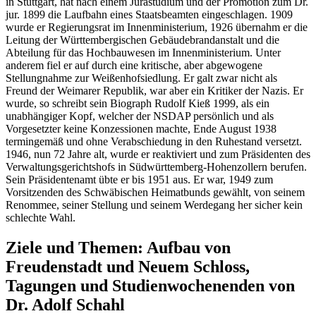
in Stuttgart, hat nach einem Jurastudium und der Promotion zum Dr.
jur. 1899 die Laufbahn eines Staatsbeamten eingeschlagen. 1909
wurde er Regierungsrat im Innenministerium, 1926 übernahm er die
Leitung der Württembergischen Gebäudebrandanstalt und die
Abteilung für das Hochbauwesen im Innenministerium. Unter
anderem fiel er auf durch eine kritische, aber abgewogene
Stellungnahme zur Weißenhofsiedlung. Er galt zwar nicht als
Freund der Weimarer Republik, war aber ein Kritiker der Nazis. Er
wurde, so schreibt sein Biograph Rudolf Kieß 1999, als ein
unabhängiger Kopf, welcher der NSDAP persönlich und als
Vorgesetzter keine Konzessionen machte, Ende August 1938
termingemäß und ohne Verabschiedung in den Ruhestand versetzt.
1946, nun 72 Jahre alt, wurde er reaktiviert und zum Präsidenten des
Verwaltungsgerichtshofs in Südwürttemberg-Hohenzollern berufen.
Sein Präsidentenamt übte er bis 1951 aus. Er war, 1949 zum
Vorsitzenden des Schwäbischen Heimatbunds gewählt, von seinem
Renommee, seiner Stellung und seinem Werdegang her sicher kein
schlechte Wahl.
Ziele und Themen: Aufbau von
Freudenstadt und Neuem Schloss,
Tagungen und Studienwochenenden von
Dr. Adolf Schahl