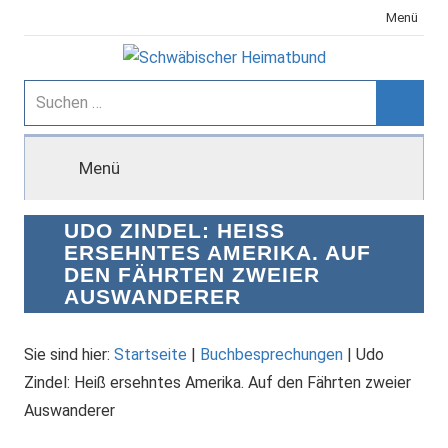
Zum
Menü
Inhalt
springen
Schwäbischer
Suchen
nach:
Suche
Heimatbund
Menü
UDO ZINDEL: HEISS E
RSEHNTES AMERIKA. AUF D
EN FÄHRTEN ZWEIER A
USWANDERER
Sie sind hier:
Startseite
|
Buchbesprechungen
|
Udo
Zindel: Heiß ersehntes Amerika. Auf den Fährten zweier
Auswanderer