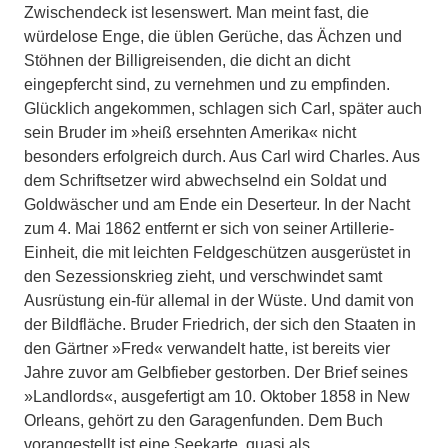
Zwischendeck ist lesenswert. Man meint fast, die
würdelose Enge, die üblen Gerüche, das Ächzen und
Stöhnen der Billigreisenden, die dicht an dicht
eingepfercht sind, zu vernehmen und zu empfinden.
Glücklich angekommen, schlagen sich Carl, später auch
sein Bruder im »heiß ersehnten Amerika« nicht
besonders erfolgreich durch. Aus Carl wird Charles. Aus
dem Schriftsetzer wird abwechselnd ein Soldat und
Goldwäscher und am Ende ein Deserteur. In der Nacht
zum 4. Mai 1862 entfernt er sich von seiner Artillerie-
Einheit, die mit leichten Feldgeschützen ausgerüstet in
den Sezessionskrieg zieht, und verschwindet samt
Ausrüstung ein-für allemal in der Wüste. Und damit von
der Bildfläche. Bruder Friedrich, der sich den Staaten in
den Gärtner »Fred« verwandelt hatte, ist bereits vier
Jahre zuvor am Gelbfieber gestorben. Der Brief seines
»Landlords«, ausgefertigt am 10. Oktober 1858 in New
Orleans, gehört zu den Garagenfunden. Dem Buch
vorangestellt ist eine Seekarte, quasi als