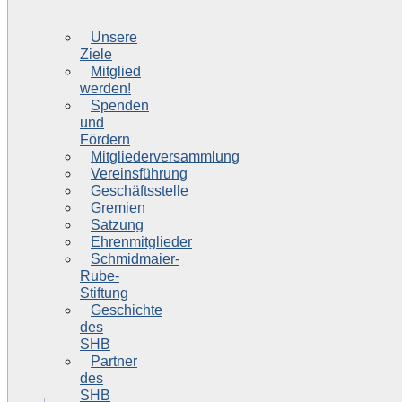
Unsere
Ziele
Mitglied
werden!
Spenden
und
Fördern
Mitgliederversammlung
Vereinsführung
Geschäftsstelle
Gremien
Satzung
Ehrenmitglieder
Schmidmaier-
Rube-
Stiftung
Geschichte
des
SHB
Partner
des
SHB