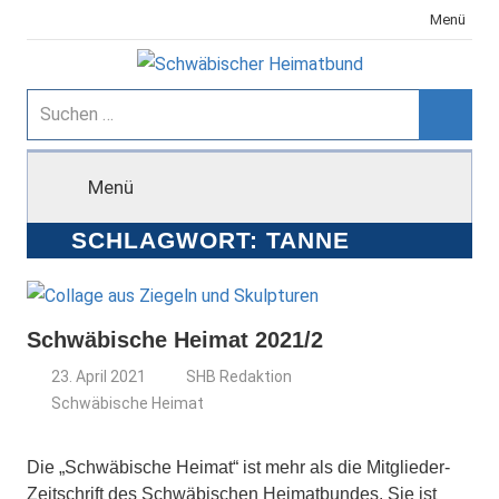
Zum
Menü
Inhalt
springen
Schwäbischer
Suchen
nach:
Suche
Heimatbund
Menü
SCHLAGWORT:
TANNE
Schwäbische Heimat 2021/2
23. April 2021
SHB Redaktion
Schwäbische Heimat
Die „Schwäbische Heimat“ ist mehr als die Mitglieder-
Zeitschrift des Schwäbischen Heimatbundes. Sie ist