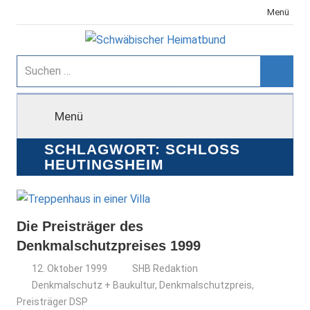
Zum
Menü
Inhalt
springen
Schwäbischer
Suchen
nach:
Suche
Heimatbund
Menü
SCHLAGWORT:
SCHLOSS
HEUTINGSHEIM
Die Preisträger des
Denkmalschutzpreises 1999
12. Oktober 1999
SHB Redaktion
Denkmalschutz + Baukultur
,
Denkmalschutzpreis
,
Preisträger DSP