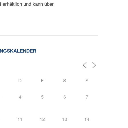
i erhältlich und kann über
UNGSKALENDER
D
F
S
S
4
5
6
7
0
11
12
13
14