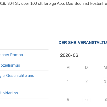
18. 304 S., über 100 oft farbige Abb. Das Buch ist kostenfre
DER SHB-VERANSTALT
rischer Roman
sozialismus
M
D
M
ie, Geschichte und
1
2
3
Hölderlins
8
1
9