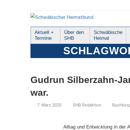
Zum
Inhalt
springen
Schwäbischer
Aktuell +
Über den
Schwäbische
Termine
SHB
Heimat
Heimatbund
SCHLAGWO
Gudrun Silberzahn-Jan
war.
7. März 2020
SHB Redaktion
Buchbes
Alltag und Entwicklung in der 