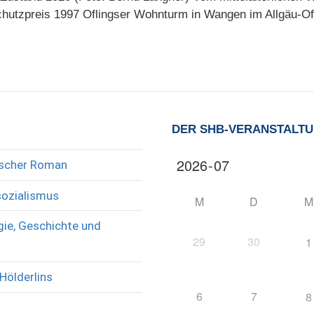
hutzpreis 1997 Oflingser Wohnturm in Wangen im Allgäu-Of
DER SHB-VERANSTALT
rischer Roman
sozialismus
M
D
M
ie, Geschichte und
29
30
1
Hölderlins
6
7
8