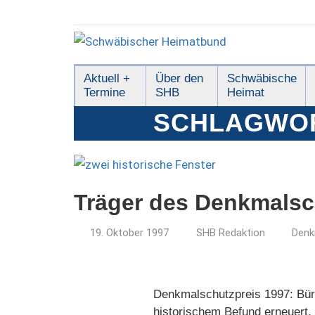
Zum
Inhalt
springen
Schwäbischer
Aktuell +
Über den
Schwäbische
Termine
SHB
Heimat
Heimatbund
SCHLAGWO
Träger des Denkmalsc
19. Oktober 1997
SHB Redaktion
Denk
Denkmalschutzpreis 1997: Bür
historischem Befund erneuert,