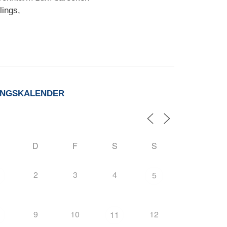
lings,
UNGSKALENDER
D
F
S
S
2
3
4
5
9
10
12
11