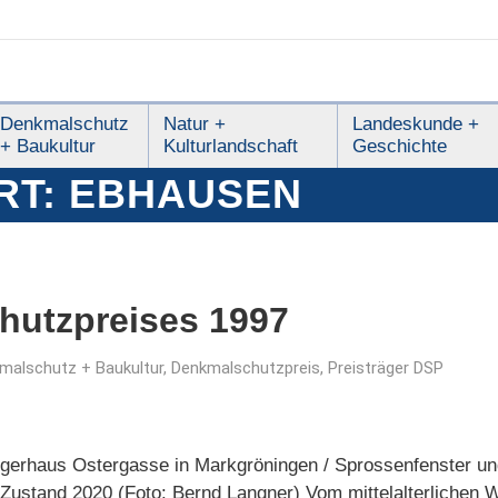
Denkmalschutz
Natur +
Landeskunde +
+ Baukultur
Kulturlandschaft
Geschichte
RT:
EBHAUSEN
hutzpreises 1997
malschutz + Baukultur
,
Denkmalschutzpreis
,
Preisträger DSP
gerhaus Ostergasse in Markgröningen / Sprossenfenster u
 Zustand 2020 (Foto: Bernd Langner) Vom mittelalterliche