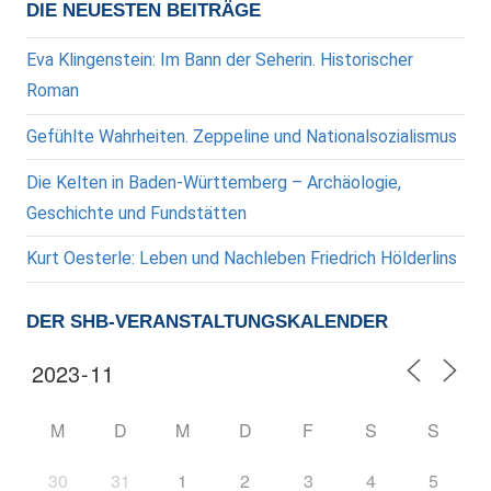
Beiträge
DIE NEUESTEN BEITRÄGE
Eva Klingenstein: Im Bann der Seherin. Historischer
Roman
Gefühlte Wahrheiten. Zeppeline und Nationalsozialismus
Die Kelten in Baden-Württemberg – Archäologie,
Geschichte und Fundstätten
Kurt Oesterle: Leben und Nachleben Friedrich Hölderlins
DER SHB-VERANSTALTUNGSKALENDER
M
D
M
D
F
S
S
30
31
1
2
3
4
5