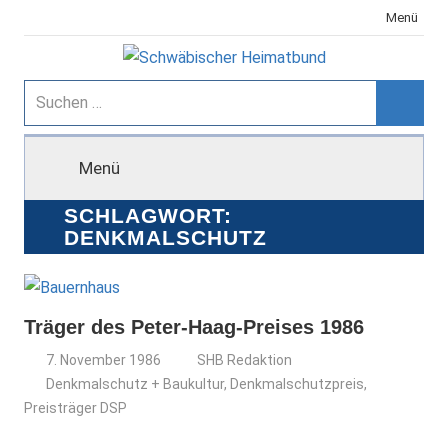
Zum
Menü
Inhalt
springen
Schwäbischer
Suchen
nach:
Suche
Heimatbund
Menü
SCHLAGWORT:
DENKMALSCHUTZ
Träger des Peter-Haag-Preises 1986
7. November 1986
SHB Redaktion
Denkmalschutz + Baukultur
,
Denkmalschutzpreis
,
Preisträger DSP