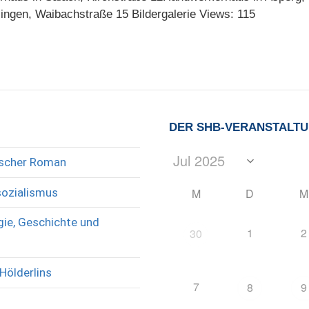
gen, Waibachstraße 15 Bildergalerie Views: 115
DER SHB-VERANSTALT
rischer Roman
sozialismus
M
D
M
ie, Geschichte und
1
2
30
Hölderlins
7
8
9