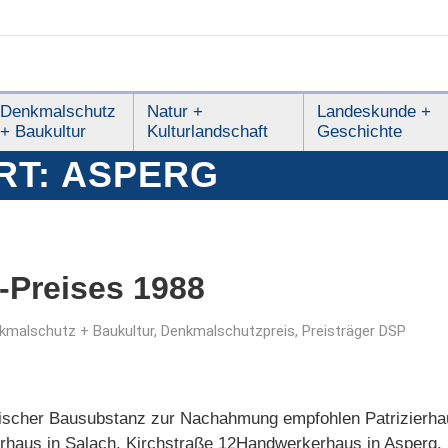
Denkmalschutz
Natur +
Landeskunde +
+ Baukultur
Kulturlandschaft
Geschichte
RT:
ASPERG
-Preises 1988
kmalschutz + Baukultur
,
Denkmalschutzpreis
,
Preisträger DSP
orischer Bausubstanz zur Nachahmung empfohlen Patrizierha
rhaus in Salach, Kirchstraße 12Handwerkerhaus in Asperg,