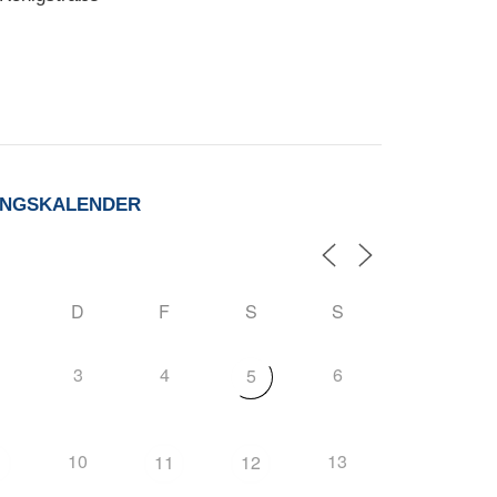
UNGSKALENDER
D
F
S
S
3
4
6
5
10
13
11
12