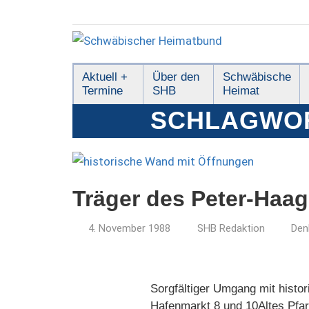
Zum
Inhalt
springen
Schwäbischer
Aktuell +
Über den
Schwäbische
Termine
SHB
Heimat
Heimatbund
SCHLAGWO
Träger des Peter-Haag
4. November 1988
SHB Redaktion
Den
Sorgfältiger Umgang mit hist
Hafenmarkt 8 und 10Altes Pfar