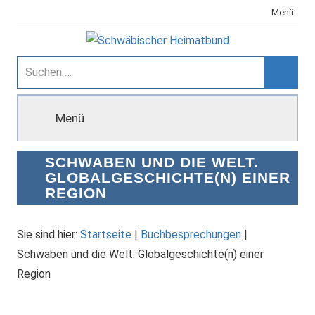
Zum
Menü
Inhalt
springen
Schwäbischer
Suchen
nach:
Suche
Heimatbund
Menü
SCHWABEN UND DIE WELT.
GLOBALGESCHICHTE(N) EINER
REGION
Sie sind hier:
Startseite
|
Buchbesprechungen
|
Schwaben und die Welt. Globalgeschichte(n) einer
Region