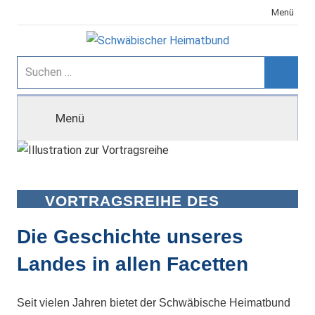
Zum
Menü
Inhalt
springen
Schwäbischer
Suchen
nach:
Suche
Heimatbund
Menü
VORTRAGSREIHE DES
SCHWÄBISCHEN
HEIMATBUNDES
Die Geschichte unseres
Landes in allen Facetten
Seit vielen Jahren bietet der Schwäbische Heimatbund