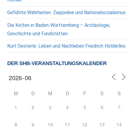
Gefühlte Wahrheiten. Zeppeline und Nationalsozialismus
Die Kelten in Baden-Württemberg – Archäologie,
Geschichte und Fundstätten
Kurt Oesterle: Leben und Nachleben Friedrich Hölderlins
DER SHB-VERANSTALTUNGSKALENDER
M
D
M
D
F
S
S
1
2
4
5
6
7
3
8
10
11
12
13
14
9