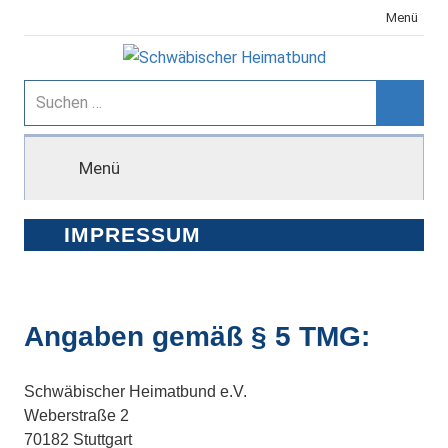
Zum
Menü
Inhalt
springen
Schwäbischer
Suchen
nach:
Suche
Heimatbund
Menü
IMPRESSUM
Angaben gemäß § 5 TMG:
Schwäbischer Heimatbund e.V.
Weberstraße 2
70182 Stuttgart