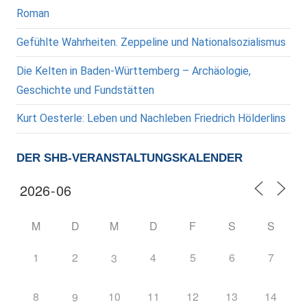
Roman
Gefühlte Wahrheiten. Zeppeline und Nationalsozialismus
Die Kelten in Baden-Württemberg – Archäologie,
Geschichte und Fundstätten
Kurt Oesterle: Leben und Nachleben Friedrich Hölderlins
DER SHB-VERANSTALTUNGSKALENDER
M
D
M
D
F
S
S
1
2
4
5
6
7
3
8
10
11
12
13
14
9