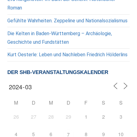
Roman
Gefühlte Wahrheiten. Zeppeline und Nationalsozialismus
Die Kelten in Baden-Württemberg – Archäologie,
Geschichte und Fundstätten
Kurt Oesterle: Leben und Nachleben Friedrich Hölderlins
DER SHB-VERANSTALTUNGSKALENDER
M
D
M
D
F
S
S
26
27
28
29
1
2
3
4
5
6
8
9
10
7