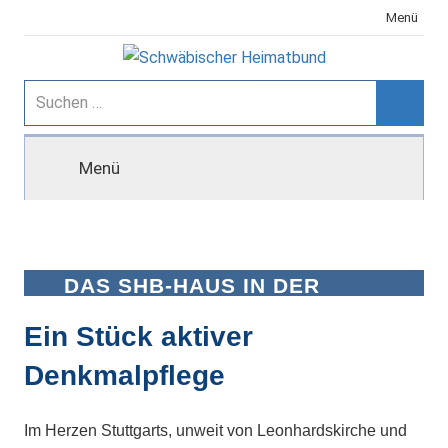
Zum
Menü
Inhalt
springen
Schwäbischer
Suchen
nach:
Suche
Heimatbund
Menü
DAS SHB-HAUS IN DER
STUTTGARTER
WEBERSTRASSE
Ein Stück aktiver
Denkmalpflege
Im Herzen Stuttgarts, unweit von Leonhardskirche und