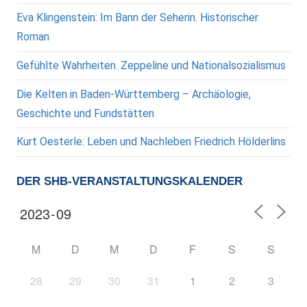
Eva Klingenstein: Im Bann der Seherin. Historischer
Roman
Gefühlte Wahrheiten. Zeppeline und Nationalsozialismus
Die Kelten in Baden-Württemberg – Archäologie,
Geschichte und Fundstätten
Kurt Oesterle: Leben und Nachleben Friedrich Hölderlins
DER SHB-VERANSTALTUNGSKALENDER
M
D
M
D
F
S
S
28
29
30
31
1
2
3