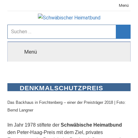
Zum
Menü
Inhalt
springen
Schwäbischer
Suchen
nach:
Suche
Heimatbund
Menü
DENKMALSCHUTZPREIS
BADEN-WÜRTTEMBERG
Das Backhaus in Forchtenberg – einer der Preisträger 2018 | Foto:
Bernd Langner
Im Jahr 1978 stiftete der
Schwäbische Heimatbund
den Peter-Haag-Preis mit dem Ziel, privates