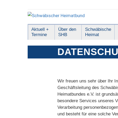
Zum
Inhalt
springen
Schwäbischer
Aktuell +
Über den
Schwäbische
Termine
SHB
Heimat
Heimatbund
DATENSCH
Wir freuen uns sehr über Ihr I
Geschäftsleitung des Schwäbi
Heimatbundes e.V. ist grundsä
besondere Services unseres Ve
Verarbeitung personenbezogene
und besteht für eine solche Ve