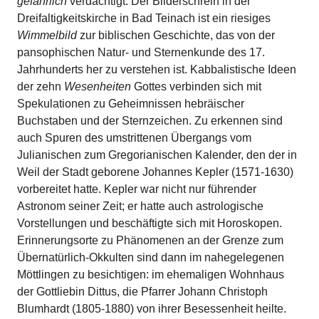
gefährlich
verdächtigt. Der Bilderschrein in der
Dreifaltigkeitskirche in Bad Teinach ist ein riesiges
Wimmelbild
zur biblischen Geschichte, das von der
pansophischen Natur- und Sternenkunde des 17.
Jahrhunderts her zu verstehen ist. Kabbalistische Ideen
der zehn
Wesenheiten
Gottes verbinden sich mit
Spekulationen zu Geheimnissen hebräischer
Buchstaben und der Sternzeichen. Zu erkennen sind
auch Spuren des umstrittenen Übergangs vom
Julianischen zum Gregorianischen Kalender, den der in
Weil der Stadt geborene Johannes Kepler (1571-1630)
vorbereitet hatte. Kepler war nicht nur führender
Astronom seiner Zeit; er hatte auch astrologische
Vorstellungen und beschäftigte sich mit Horoskopen.
Erinnerungsorte zu Phänomenen an der Grenze zum
Übernatürlich-Okkulten sind dann im nahegelegenen
Möttlingen zu besichtigen: im ehemaligen Wohnhaus
der Gottliebin Dittus, die Pfarrer Johann Christoph
Blumhardt (1805-1880) von ihrer Besessenheit heilte.