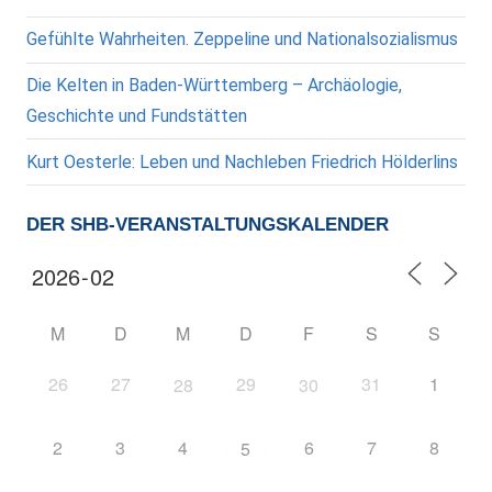
Gefühlte Wahrheiten. Zeppeline und Nationalsozialismus
Die Kelten in Baden-Württemberg – Archäologie,
Geschichte und Fundstätten
Kurt Oesterle: Leben und Nachleben Friedrich Hölderlins
DER SHB-VERANSTALTUNGSKALENDER
M
D
M
D
F
S
S
26
27
29
31
1
28
30
2
3
4
6
7
8
5