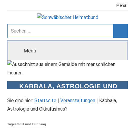
Zum
Menü
Inhalt
springen
Schwäbischer
Suchen
nach:
Suche
Heimatbund
Menü
KABBALA, ASTROLOGIE UND
OKKULTISMUS?
Sie sind hier:
Startseite
|
Veranstaltungen
|
Kabbala,
Astrologie und Okkultismus?
Tagesfahrt und Führung