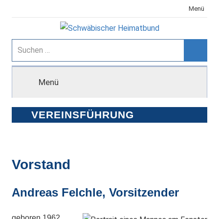
Zum
Menü
Inhalt
springen
Schwäbischer
Suchen
nach:
Suche
Heimatbund
Menü
VEREINSFÜHRUNG
Vorstand
Andreas Felchle, Vorsitzender
geboren 1962,