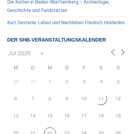
Die Kelten in Baden-Württemberg – Archäologie,
Geschichte und Fundstätten
Kurt Oesterle: Leben und Nachleben Friedrich Hölderlins
DER SHB-VERANSTALTUNGSKALENDER
M
D
M
D
F
S
S
29
30
2
3
4
1
5
6
7
9
10
12
8
11
14
16
17
18
19
13
15
20
23
24
26
21
22
25