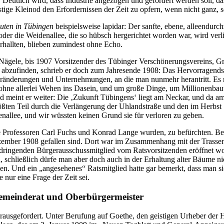
 Deutlich wird, dass Industrie angezogen und gefördert werden soll, 
stige Kleinod den Erfordernissen der Zeit zu opfern, wenn nicht ganz,
uten in Tübingen
beispielsweise lapidar: Der sanfte, ebene, alleendurch
oder die Weidenallee, die so hübsch hergerichtet worden war, wird ve
hallten, blieben zumindest ohne Echo.
 Nägele, bis 1907 Vorsitzender des Tübinger Verschönerungsvereins, 
t abzufinden, schrieb er doch zum Jahresende 1908: Das Hervorragends
Veränderungen und Unternehmungen, an die man nunmehr herantritt. Es 
hne allerlei Wehen ins Dasein, und um große Dinge, um Millionenbaute
d meint er weiter: Die ‚Zukunft Tübingens‘ liegt am Neckar, und da am
größten Teil durch die Verlängerung der Uhlandstraße und den im Herb
enallee, und wir wüssten keinen Grund sie für verloren zu geben.
Professoren Carl Fuchs und Konrad Lange wurden, zu befürchten. Bestä
Dezember 1908 gefallen sind. Dort war im Zusammenhang mit der Trass
dringenden Bürgerausschussmitglied vom Ratsvorsitzenden eröffnet 
schließlich dürfe man aber doch auch in der Erhaltung alter Bäume ni
den. Und ein „angesehenes“ Ratsmitglied hatte gar bemerkt, dass man s
nur eine Frage der Zeit sei.
Gemeinderat und Oberbürgermeister
ausgefordert. Unter Berufung auf Goethe, den geistigen Urheber der 