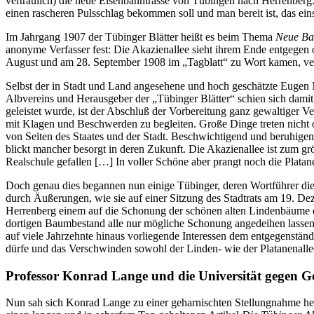
vertraulich) die neue Eisenbahntrasse von Tübingen nach Herrenberg.
einen rascheren Pulsschlag bekommen soll und man bereit ist, das ein
Im Jahrgang 1907 der Tübinger Blätter heißt es beim Thema
Neue Ba
anonyme Verfasser fest: Die Akazienallee sieht ihrem Ende entgegen 
August und am 28. September 1908 im „Tagblatt“ zu Wort kamen, ver
Selbst der in Stadt und Land angesehene und hoch geschätzte Eugen
Albvereins und Herausgeber der „Tübinger Blätter“ schien sich dami
geleistet wurde, ist der Abschluß der Vorbereitung ganz gewaltiger 
mit Klagen und Beschwerden zu begleiten. Große Dinge treten nicht o
von Seiten des Staates und der Stadt. Beschwichtigend und beruhigen
blickt mancher besorgt in deren Zukunft. Die Akazienallee ist zum 
Realschule gefallen […] In voller Schöne aber prangt noch die Platan
Doch genau dies begannen nun einige Tübinger, deren Wortführer die 
durch Äußerungen, wie sie auf einer Sitzung des Stadtrats am 19. 
Herrenberg einem auf die Schonung der schönen alten Lindenbäume 
dortigen Baumbestand alle nur mögliche Schonung angedeihen lassen, 
auf viele Jahrzehnte hinaus vorliegende Interessen dem entgegenstän
dürfe und das Verschwinden sowohl der Linden- wie der Platanenallee 
Professor Konrad Lange und die Universität gegen 
Nun sah sich Konrad Lange zu einer geharnischten Stellungnahme her