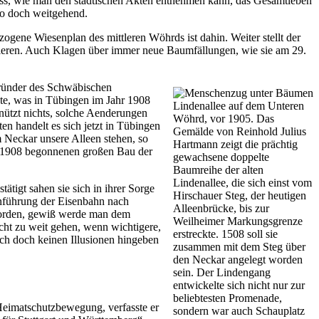
dass, wie man den städtischen Akten entnehmen kann, das Gesamtleben
 so doch weitgehend.
zogene Wiesenplan des mittleren Wöhrds ist dahin. Weiter stellt der
rlieren. Auch Klagen über immer neue Baumfällungen, wie sie am 29.
Gründer des Schwäbischen
te, was in Tübingen im Jahr 1908
Lindenallee auf dem Unteren
nützt nichts, solche Aenderungen
Wöhrd, vor 1905. Das
n handelt es sich jetzt in Tübingen
Gemälde von Reinhold Julius
 Neckar unsere Alleen stehen, so
Hartmann zeigt die prächtig
st 1908 begonnenen großen Bau der
gewachsene doppelte
Baumreihe der alten
Lindenallee, die sich einst vom
tigt sahen sie sich in ihrer Sorge
Hirschauer Steg, der heutigen
enführung der Eisenbahn nach
Alleenbrücke, bis zur
worden, gewiß werde man dem
Weilheimer Markungsgrenze
cht zu weit gehen, wenn wichtigere,
erstreckte. 1508 soll sie
ich doch keinen Illusionen hingeben
zusammen mit dem Steg über
den Neckar angelegt worden
sein. Der Lindengang
entwickelte sich nicht nur zur
beliebtesten Promenade,
Heimatschutzbewegung, verfasste er
sondern war auch Schauplatz