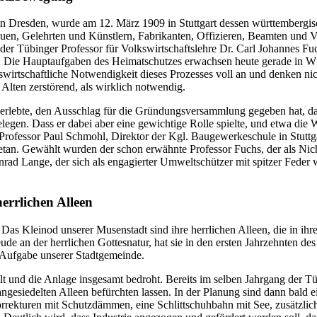
n Dresden, wurde am 12. März 1909 in Stuttgart dessen württembergi
uen, Gelehrten und Künstlern, Fabrikanten, Offizieren, Beamten und Ve
der Tübinger Professor für Volkswirtschaftslehre Dr. Carl Johannes 
: Die Hauptaufgaben des Heimatschutzes erwachsen heute gerade in Wür
kswirtschaftliche Notwendigkeit dieses Prozesses voll an und denken n
 Alten zerstörend, als wirklich notwendig.
 erlebte, den Ausschlag für die Gründungsversammlung gegeben hat, das
t belegen. Dass er dabei aber eine gewichtige Rolle spielte, und etwa d
den Professor Paul Schmohl, Direktor der Kgl. Baugewerkeschule in Stut
rgetan. Gewählt wurden der schon erwähnte Professor Fuchs, der als Ni
onrad Lange, der sich als engagierter Umweltschützer mit spitzer Fede
errlichen Alleen
as Kleinod unserer Musenstadt sind ihre herrlichen Alleen, die in ihr
ude an der herrlichen Gottesnatur, hat sie in den ersten Jahrzehnten de
e Aufgabe unserer Stadtgemeinde.
lt und die Anlage insgesamt bedroht. Bereits im selben Jahrgang der Tü
 angesiedelten Alleen befürchten lassen. In der Planung sind dann ba
rekturen mit Schutzdämmen, eine Schlittschuhbahn mit See, zusätzlich