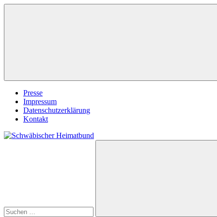
Zum
Inhalt
springen
Presse
Impressum
Datenschutzerklärung
Kontakt
Suchen
Schwäbischer
nach:
Heimatbund