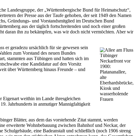
sche Landesgruppe, der „Württembergische Bund für Heimatschutz“,
rtretern der Presse aus der Taufe gehoben, der seit 1949 den Namen
Fuchs, Gründungs- und Vorstandsmitglied im Deutschen Bund
ttemberg aus der täglich fortschreitenden und noch einer großen
icht daran ihn zu bekämpfen, was wir doch nicht vermöchten. Aber wir
s er geradezu ursächlich für sie gewesen sein
ie Wahlen zum Vorstand des neuen Bundes
Tübinger
tgart, stammten aus Tübingen und hatten sich im
Neckarfront vor
chtschwabe eine Kandidatur auf den Vorsitz
1900:
r weit über Württemberg hinaus Freunde – und
Platananallee,
alte
Eberhardsbrücke,
Kiosk und
wasserholende
er Eigenart weithin im Lande ihresgleichen
Frauen
s 19. Jahrhunderts in anmutiger Mannigfaltigkeit
binger Blätter, aus dem das vorstehende Zitat stammt, werden
ld eine erweiterte Wohnbebauung zwischen Bahnhof und Neckar, der
e Schulgebäude, eine Badeanstalt und schließlich (noch 1906 streng