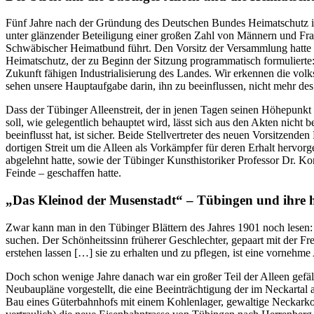
Fünf Jahre nach der Gründung des Deutschen Bundes Heimatschutz i
unter glänzender Beteiligung einer großen Zahl von Männern und Fra
Schwäbischer Heimatbund führt. Den Vorsitz der Versammlung hatte 
Heimatschutz, der zu Beginn der Sitzung programmatisch formulierte
Zukunft fähigen Industrialisierung des Landes. Wir erkennen die vol
sehen unsere Hauptaufgabe darin, ihn zu beeinflussen, nicht mehr des
Dass der Tübinger Alleenstreit, der in jenen Tagen seinen Höhepunkt
soll, wie gelegentlich behauptet wird, lässt sich aus den Akten nich
beeinflusst hat, ist sicher. Beide Stellvertreter des neuen Vorsitzen
dortigen Streit um die Alleen als Vorkämpfer für deren Erhalt hervo
abgelehnt hatte, sowie der Tübinger Kunsthistoriker Professor Dr. K
Feinde – geschaffen hatte.
„Das Kleinod der Musenstadt“ – Tübingen und ihre h
Zwar kann man in den Tübinger Blättern des Jahres 1901 noch lesen: D
suchen. Der Schönheitssinn früherer Geschlechter, gepaart mit der Fre
erstehen lassen […] sie zu erhalten und zu pflegen, ist eine vornehm
Doch schon wenige Jahre danach war ein großer Teil der Alleen gefäl
Neubaupläne vorgestellt, die eine Beeinträchtigung der im Neckartal
Bau eines Güterbahnhofs mit einem Kohlenlager, gewaltige Neckarkor