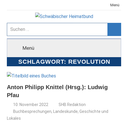
Zum
Menü
Inhalt
springen
Schwäbischer
Suchen
nach:
Suche
Heimatbund
Menü
SCHLAGWORT:
REVOLUTION
Anton Philipp Knittel (Hrsg.): Ludwig
Pfau
10. November 2022
SHB Redaktion
Buchbesprechungen
,
Landeskunde, Geschichte und
Lokales