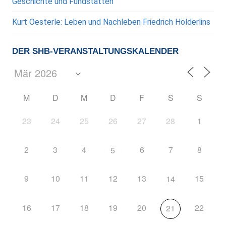
Geschichte und Fundstätten
Kurt Oesterle: Leben und Nachleben Friedrich Hölderlins
DER SHB-VERANSTALTUNGSKALENDER
M
D
M
D
F
S
S
23
24
25
26
27
28
1
2
3
4
6
7
8
5
9
10
11
12
13
15
14
16
17
18
19
20
22
21