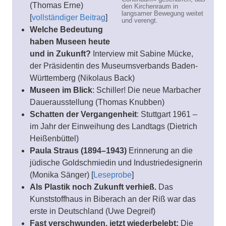
(Thomas Erne)
den Kirchenraum in
langsamer Bewegung weitet
[
vollständiger Beitrag
]
und verengt.
Welche Bedeutung
haben Museen heute
und in Zukunft?
Interview mit Sabine Mücke,
der Präsidentin des Museumsverbands Baden-
Württemberg (Nikolaus Back)
Museen im Blick
: Schiller! Die neue Marbacher
Dauerausstellung (Thomas Knubben)
Schatten der Vergangenheit
: Stuttgart 1961 –
im Jahr der Einweihung des Landtags (Dietrich
Heißenbüttel)
Paula Straus (1894–1943)
Erinnerung an die
jüdische Goldschmiedin und Industriedesignerin
(Monika Sänger) [
Leseprobe
]
Als Plastik noch Zukunft verhieß.
Das
Kunststoffhaus in Biberach an der Riß war das
erste in Deutschland (Uwe Degreif)
Fast verschwunden, jetzt wiederbelebt:
Die