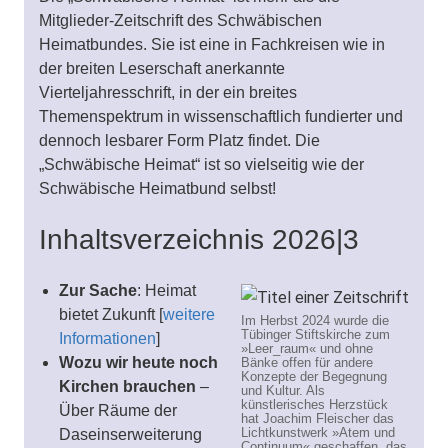
Mitglieder-Zeitschrift des Schwäbischen
Heimatbundes. Sie ist eine in Fachkreisen wie in
der breiten Leserschaft anerkannte
Vierteljahresschrift, in der ein breites
Themenspektrum in wissenschaftlich fundierter und
dennoch lesbarer Form Platz findet. Die
„Schwäbische Heimat“ ist so vielseitig wie der
Schwäbische Heimatbund selbst!
Inhaltsverzeichnis 2026|3
Zur Sache
: Heimat
bietet Zukunft [
weitere
Im Herbst 2024 wurde die
Tübinger Stiftskirche zum
Informationen
]
»Leer_raum« und ohne
Wozu wir heute noch
Bänke offen für andere
Konzepte der Begegnung
Kirchen brauchen
–
und Kultur. Als
künstlerisches Herzstück
Über Räume der
hat Joachim Fleischer das
Lichtkunstwerk »Atem und
Daseinserweiterung
Continuum« geschaffen, das