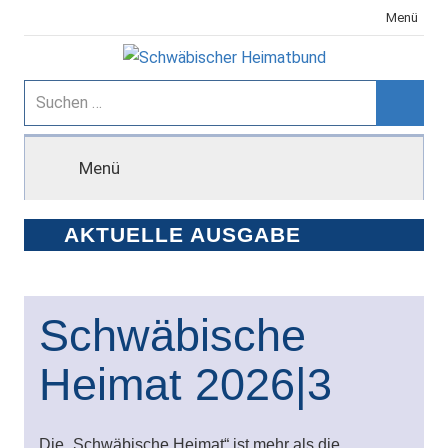
Zum
Menü
Inhalt
springen
Schwäbischer
Suchen
nach:
Suche
Heimatbund
Menü
AKTUELLE AUSGABE
Schwäbische
Heimat 2026|3
Die „Schwäbische Heimat“ ist mehr als die