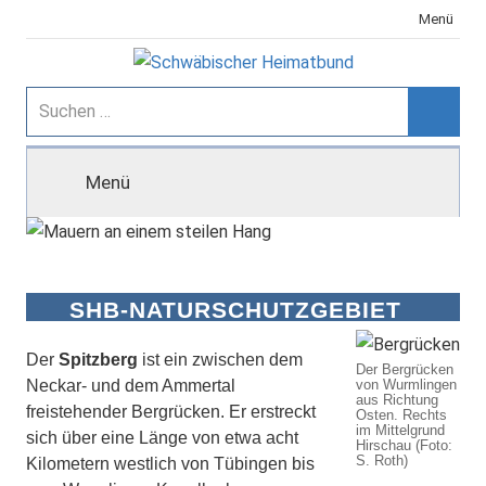
Zum
Menü
Inhalt
springen
Schwäbischer
Suchen
nach:
Suche
Heimatbund
Menü
SHB-NATURSCHUTZGEBIET
SPITZBERG BEI TÜBINGEN
Der
Spitzberg
ist ein zwischen dem
Der Bergrücken
Neckar- und dem Ammertal
von Wurmlingen
aus Richtung
freistehender Bergrücken. Er erstreckt
Osten. Rechts
im Mittelgrund
sich über eine Länge von etwa acht
Hirschau (Foto:
S. Roth)
Kilometern westlich von Tübingen bis