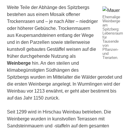
Weite Teile der Abhänge des Spitzbergs
bestehen aus einem Mosaik offener
Ehemalige
Trockenrasen und – je nach Alter – niedriger
Weinberge
am
oder höherer Gebüsche. Trockenmauern
Spitzberg:
Lebensraum
aus Keupersandsteinen entlang der Wege
für
Tausende
und in den Parzellen sowie stellenweise
von
kunstvoll gebautes Gestäffel weisen auf die
Pflanzen-
und
früher durchgehende Nutzung als
Tierarten.
Weinberge
hin. An den steilen und
klimabegünstigten Südhängen des
Spitzbergs wurden im Mittelalter die Wälder gerodet und
die ersten Weinberge angelegt. In Wurmlingen wird der
Weinbau vor 1213 erwähnt, er geht aber bestimmt bis
auf das Jahr 1150 zurück.
Seit 1299 wird in Hirschau Weinbau betrieben. Die
Weinberge wurden in kunstvollen Terrassen mit
Sandsteinmauern und -staffeln auf dem gesamten