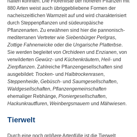
halten konnten. Die Florenliste der höheren Pflanzen mit
880 Arten weist auch übriggebliebene Formen der
nacheiszeitlichen Warmzeit auf und wird charakterisiert
durch Steppenpflanzen und südeuropäische
Pflanzenarten. Zu erwähnen sind hier die pannonisch-
mediterranen Vertreter wie
Siebenbürger Perlgras
,
Zottige Fahnenwicke
oder die
Ungarische Platterbse
.
Sie werden begleitet von
Orchideen
und
Enzianen
, von
verwilderten
Gewürz-
und
Küchenkräutern
,
Heil-
und
Zierpflanzen
. Zahlreiche Pflanzengesellschaften sind
ausgebildet:
Trocken-
und
Halbtrockenrasen
,
Steppenheide
,
Gebüsch-
und
Saumgesellschaften
,
Waldgesellschaften
,
Pflanzengemeinschaften
ehemaliger Rebhänge,
Pioniergesellschaften
,
Hackunkrautfluren
,
Weinbergsmauern
und
Mähwiesen
.
Tierwelt
Durch eine noch größere Artenfülle ist die Tierwelt