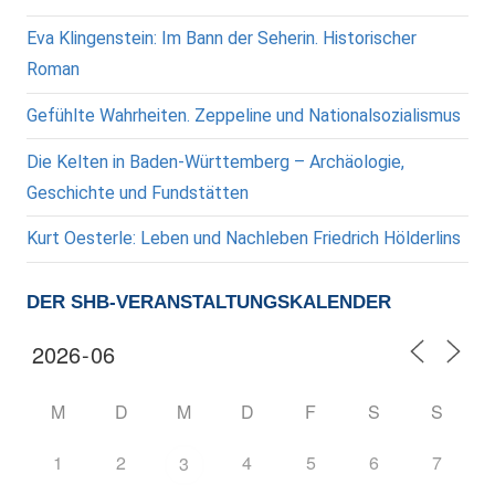
Eva Klingenstein: Im Bann der Seherin. Historischer
Roman
Gefühlte Wahrheiten. Zeppeline und Nationalsozialismus
Die Kelten in Baden-Württemberg – Archäologie,
Geschichte und Fundstätten
Kurt Oesterle: Leben und Nachleben Friedrich Hölderlins
DER SHB-VERANSTALTUNGSKALENDER
M
D
M
D
F
S
S
1
2
4
5
6
7
3