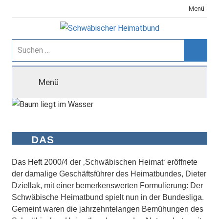
Zum
Menü
Inhalt
springen
Schwäbischer
Suchen
nach:
Suche
Heimatbund
Menü
DAS
NATURSCHUTZGROSSPROJEKT P
FRUNGER-BURGWEILER RIED
Das Heft 2000/4 der ‚Schwäbischen Heimat‘ eröffnete
der damalige Geschäftsführer des Heimatbundes, Dieter
Dziellak, mit einer bemerkenswerten Formulierung: Der
Schwäbische Heimatbund spielt nun in der Bundesliga.
Gemeint waren die jahrzehntelangen Bemühungen des