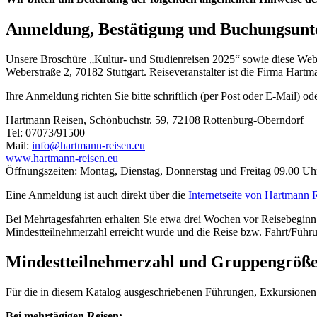
Anmeldung, Bestätigung und Buchungsunt
Unsere Broschüre „Kultur- und Studienreisen 2025“ sowie diese Web
Weberstraße 2, 70182 Stuttgart. Reiseveranstalter ist die Firma H
Ihre Anmeldung richten Sie bitte schriftlich (per Post oder E-Mail) ode
Hartmann Reisen, Schönbuchstr. 59, 72108 Rottenburg-Oberndorf
Tel: 07073/91500
Mail:
info@hartmann-reisen.eu
www.hartmann-reisen.eu
Öffnungszeiten: Montag, Dienstag, Donnerstag und Freitag 09.00 U
Eine Anmeldung ist auch direkt über die
Internetseite von Hartmann 
Bei Mehrtagesfahrten erhalten Sie etwa drei Wochen vor Reisebeginn
Mindestteilnehmerzahl erreicht wurde und die Reise bzw. Fahrt/Führ
Mindestteilnehmerzahl und Gruppengröß
Für die in diesem Katalog ausgeschriebenen Führungen, Exkursionen 
Bei mehrtägigen Reisen: