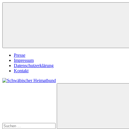
Zum
Inhalt
springen
Presse
Impressum
Datenschutzerklärung
Kontakt
Suchen
Schwäbischer
nach:
Heimatbund