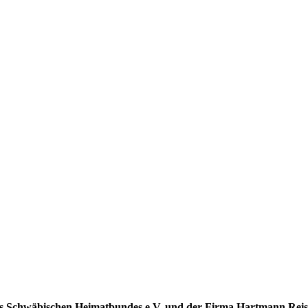
des Schwäbischen Heimatbundes e.V. und der Firma Hartmann Re