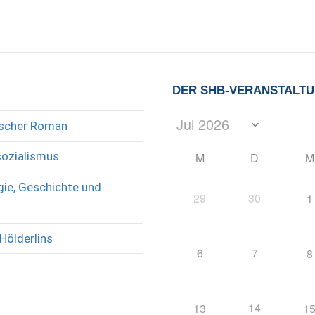
DER SHB-VERANSTALT
rischer Roman
sozialismus
M
D
M
ie, Geschichte und
29
30
1
Hölderlins
6
7
8
14
13
1