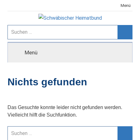
Zum
Menü
Inhalt
springen
Schwäbischer
Suchen
nach:
Suche
Heimatbund
Menü
Nichts gefunden
Das Gesuchte konnte leider nicht gefunden werden.
Vielleicht hilft die Suchfunktion.
Suchen
nach: