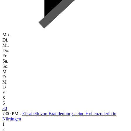
Mo.
Di.
Mi.
Do.
Fr.
Sa.
So.
M
D
M
D
F
S
S
30
7:00 PM -
Elisabeth von Brandenburg - eine Hohenzollerin in
Nürtingen
1
2