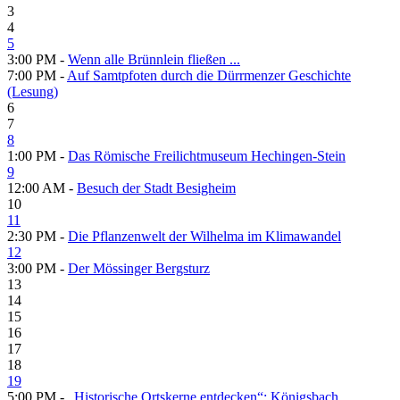
3
4
5
3:00 PM -
Wenn alle Brünnlein fließen ...
7:00 PM -
Auf Samtpfoten durch die Dürrmenzer Geschichte
(Lesung)
6
7
8
1:00 PM -
Das Römische Freilichtmuseum Hechingen-Stein
9
12:00 AM -
Besuch der Stadt Besigheim
10
11
2:30 PM -
Die Pflanzenwelt der Wilhelma im Klimawandel
12
3:00 PM -
Der Mössinger Bergsturz
13
14
15
16
17
18
19
5:00 PM -
„Historische Ortskerne entdecken“: Königsbach