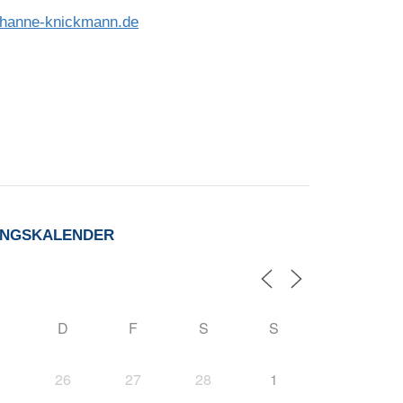
hanne-knickmann.de
UNGSKALENDER
D
F
S
S
5
26
27
28
1