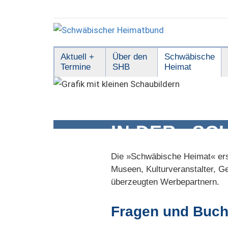
Zum
Inhalt
springen
Schwäbischer
Aktuell +
Über den
Schwäbische
Termine
SHB
Heimat
Heimatbund
IN DER »S
Die »Schwäbische Heimat« ersc
Museen, Kulturveranstalter, G
überzeugten Werbepartnern.
Fragen und Buc