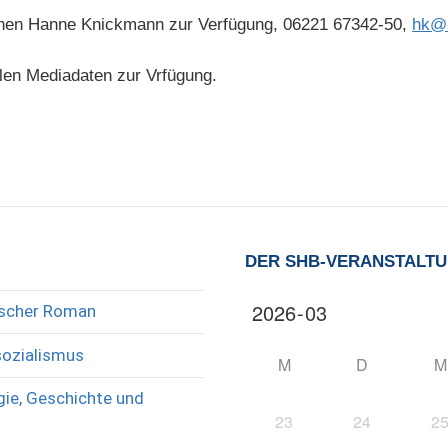
Ihnen Hanne Knickmann zur Verfügung, 06221 67342-50,
hk@
ellen Mediadaten zur Vrfügung.
DER SHB-VERANSTALT
rischer Roman
sozialismus
M
D
M
ie, Geschichte und
23
24
2