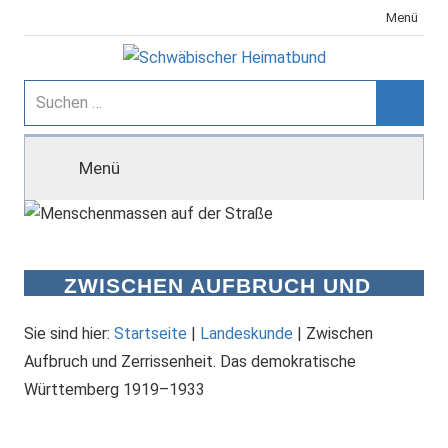
Zum
Menü
Inhalt
springen
Schwäbischer
Suchen
nach:
Suche
Heimatbund
Menü
ZWISCHEN AUFBRUCH UND
ZERRISSENHEIT. DAS
DEMOKRATISCHE
Sie sind hier:
Startseite
|
Landeskunde
|
Zwischen
WÜRTTEMBERG 1919–1933
Aufbruch und Zerrissenheit. Das demokratische
Württemberg 1919–1933