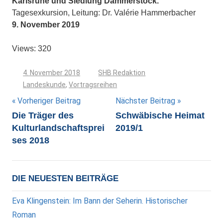
Karlsruhe und Siedlung Dammerstock.
Tagesexkursion, Leitung: Dr. Valérie Hammerbacher
9. November 2019
Views: 320
4. November 2018
SHB Redaktion
Landeskunde
,
Vortragsreihen
Beitragsnavigation
Vorheriger Beitrag
Nächster Beitrag
Die Träger des
Schwäbische Heimat
Kulturlandschaftsprei
2019/1
ses 2018
DIE NEUESTEN BEITRÄGE
Eva Klingenstein: Im Bann der Seherin. Historischer
Roman