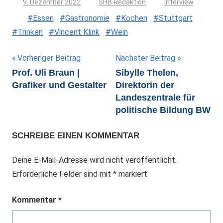
9. Dezember 2022
SHB Redaktion
Interview
Essen
Gastronomie
Kochen
Stuttgart
Trinken
Vincent Klink
Wein
Beitragsnavigation
Vorheriger Beitrag
Nächster Beitrag
Prof. Uli Braun |
Sibylle Thelen,
Grafiker und Gestalter
Direktorin der
Landeszentrale für
politische Bildung BW
SCHREIBE EINEN KOMMENTAR
Deine E-Mail-Adresse wird nicht veröffentlicht.
Erforderliche Felder sind mit
*
markiert
Kommentar
*