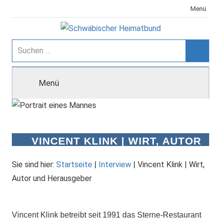
Zum
Menü
Inhalt
springen
Schwäbischer
Suchen
nach:
Suche
Heimatbund
Menü
VINCENT KLINK | WIRT, AUTOR
UND HERAUSGEBER
Sie sind hier:
Startseite
|
Interview
|
Vincent Klink | Wirt,
Autor und Herausgeber
Vincent Klink betreibt seit 1991 das Sterne-Restaurant