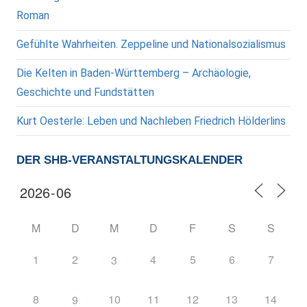
Roman
Gefühlte Wahrheiten. Zeppeline und Nationalsozialismus
Die Kelten in Baden-Württemberg – Archäologie,
Geschichte und Fundstätten
Kurt Oesterle: Leben und Nachleben Friedrich Hölderlins
DER SHB-VERANSTALTUNGSKALENDER
M
D
M
D
F
S
S
1
2
4
5
6
7
3
8
10
11
12
13
14
9