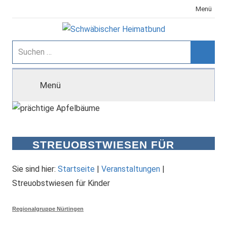
Zum
Menü
Inhalt
springen
Schwäbischer
Suchen
nach:
Suche
Heimatbund
Menü
STREUOBSTWIESEN FÜR
KINDER
Sie sind hier:
Startseite
|
Veranstaltungen
|
Streuobstwiesen für Kinder
Regionalgruppe Nürtingen