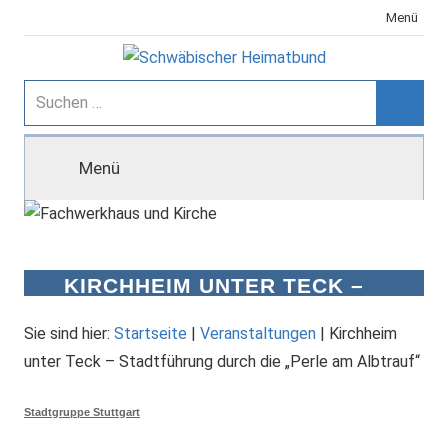
Zum
Menü
Inhalt
springen
Schwäbischer
Suchen
nach:
Suche
Heimatbund
Menü
KIRCHHEIM UNTER TECK –
STADTFÜHRUNG DURCH DIE
„PERLE AM ALBTRAUF“
Sie sind hier:
Startseite
|
Veranstaltungen
|
Kirchheim
unter Teck – Stadtführung durch die „Perle am Albtrauf“
Stadtgruppe Stuttgart