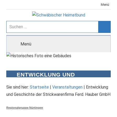
Zum
Menü
Inhalt
springen
Schwäbischer
Suchen
nach:
Suche
Heimatbund
Menü
ENTWICKLUNG UND
GESCHICHTE DER
STRICKWARENFIRMA FERD.
Sie sind hier:
Startseite
|
Veranstaltungen
|
Entwicklung
HAUBER GMBH
und Geschichte der Strickwarenfirma Ferd. Hauber GmbH
Regionalgruppe Nürtingen