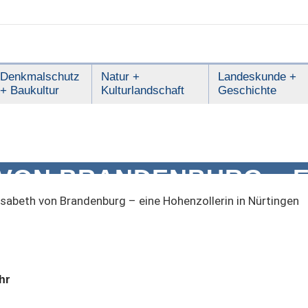
Denkmalschutz
Natur +
Landeskunde +
+ Baukultur
Kulturlandschaft
Geschichte
 VON BRANDENBURG – E
ERIN IN NÜRTINGEN
isabeth von Brandenburg – eine Hohenzollerin in Nürtingen
hr