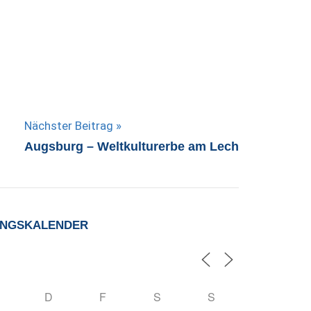
Nächster Beitrag
Augsburg – Weltkulturerbe am Lech
UNGSKALENDER
D
F
S
S