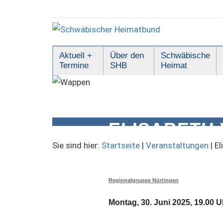
Zum
Inhalt
springen
Schwäbischer
Aktuell +
Über den
Schwäbische
Termine
SHB
Heimat
Heimatbund
ELISABETH
HOHENZOLL
Sie sind hier:
Startseite
|
Veranstaltungen
|
El
Regionalgruppe Nürtingen
Montag, 30. Juni 2025, 19.00 U