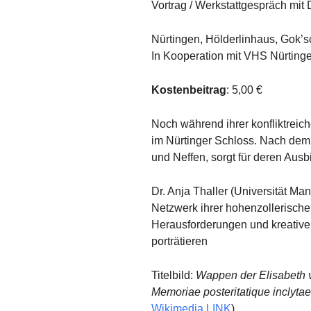
Vortrag / Werkstattgespräch mit
Nürtingen, Hölderlinhaus, Gok’
In Kooperation mit VHS Nürting
Kostenbeitrag
: 5,00 €
Noch während ihrer konfliktrei
im Nürtinger Schloss. Nach dem
und Neffen, sorgt für deren Ausb
Dr. Anja Thaller (Universität M
Netzwerk ihrer hohenzollerische
Herausforderungen und kreativen
porträtieren
Titelbild:
Wappen der Elisabeth 
Memoriae posteritatique inclyt
Wikimedia LINK
)