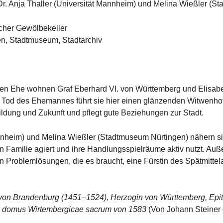
 Dr. Anja Thaller (Universität Mannheim) und Melina Wießler (
scher Gewölbekeller
en, Stadtmuseum, Stadtarchiv
chen Ehe wohnen Graf Eberhard VI. von Württemberg und Elisab
 Tod des Ehemannes führt sie hier einen glänzenden Witwenhof
ildung und Zukunft und pflegt gute Beziehungen zur Stadt.
annheim) und Melina Wießler (Stadtmuseum Nürtingen) nähern sic
n Familie agiert und ihre Handlungsspielräume aktiv nutzt. Au
 Problemlösungen, die es braucht, eine Fürstin des Spätmittelal
von Brandenburg (1451–1524), Herzogin von Württemberg, Epita
ae domus Wirtembergicae sacrum von 1583
(Von Johann Steiner