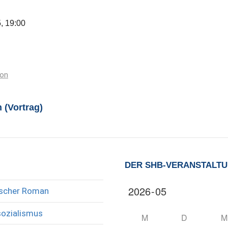
5, 19:00
ion
 (Vortrag)
DER SHB-VERANSTALT
rischer Roman
sozialismus
M
D
M