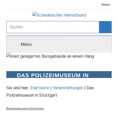
Zum
Menü
Inhalt
springen
Schwäbischer
Suchen
nach:
Suche
Heimatbund
Menü
DAS POLIZEIMUSEUM IN
STUTTGART
Sie sind hier:
Startseite
|
Veranstaltungen
|
Das
Polizeimuseum in Stuttgart
Regionalgruppe Kirchheim